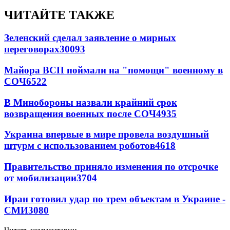
ЧИТАЙТЕ ТАКЖЕ
Зеленский сделал заявление о мирных
переговорах
30093
Майора ВСП поймали на "помощи" военному в
СОЧ
6522
В Минобороны назвали крайний срок
возвращения военных после СОЧ
4935
Украина впервые в мире провела воздушный
штурм с использованием роботов
4618
Правительство приняло изменения по отсрочке
от мобилизации
3704
Иран готовил удар по трем объектам в Украине -
СМИ
3080