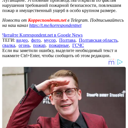
Луганщине. Уголовные производства открыты по фактам
нарушения требований пожарной безопасности, повлекшим
пожар и имущественный ущерб в особо крупном размере.
Новости от
Корреспондент.net
в Telegram. Подписывайтесь
на наш канал
https://t.me/korrespondentnet
Читайте Korrespondent.net в Google News
ТЕГИ:
видео
,
фото
,
мусор
,
Полтава
,
Полтавская область
,
свалка
,
огонь
,
пожар
,
пожарные
,
ГСЧС
Если вы заметили ошибку, выделите необходимый текст и
нажмите Ctrl+Enter, чтобы сообщить об этом редакции.