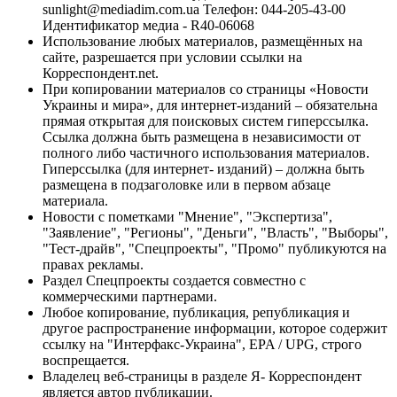
sunlight@mediadim.com.ua
Телефон: 044-205-43-00
Идентификатор медиа - R40-06068
Использование любых материалов, размещённых на
сайте, разрешается при условии ссылки на
Корреспондент.net.
При копировании материалов со страницы «Новости
Украины и мира», для интернет-изданий – обязательна
прямая открытая для поисковых систем гиперссылка.
Ссылка должна быть размещена в независимости от
полного либо частичного использования материалов.
Гиперссылка (для интернет- изданий) – должна быть
размещена в подзаголовке или в первом абзаце
материала.
Новости с пометками "Мнение", "Экспертиза",
"Заявление", "Регионы", "Деньги", "Власть", "Выборы",
"Тест-драйв", "Спецпроекты", "Промо" публикуются на
правах рекламы.
Раздел Спецпроекты создается совместно с
коммерческими партнерами.
Любое копирование, публикация, републикация и
другое распространение информации, которое содержит
ссылку на "Интерфакс-Украина", EPA / UPG, строго
воспрещается.
Владелец веб-страницы в разделе Я- Корреспондент
является автор публикации.