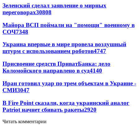
Зеленский сделал заявление о мирных
переговорах
30808
Майора ВСП поймали на "помощи" военному в
СОЧ
7348
Украина впервые в мире провела воздушный
штурм с использованием роботов
4747
Присвоение средств ПриватБанка: дело
Коломойского направлено в суд
4140
Иран готовил удар по трем объектам в Украине -
СМИ
3047
В Fire Point сказали, когда украинский аналог
Patriot начнет сбивать ракеты
2920
Читать комментарии