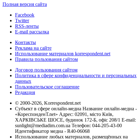
Полная версия сайта
Facebook
Twitter
RSS-ленты
E-mail рассылка
Контакты
Реклама на сайте
Использование материалов korrespondent.net
Правила пользования сайтом
Договор пользования сайтом
Политика в сфере конфиденциальности и персональных
данных
Пользовательское соглашение
Редакция
© 2000-2026, Korrespondent.net
Субъект в сфере онлайн-медиа Название онлайн-медиа -
«КореспонденТ.net» Адрес: 02091, місто Київ,
ХАРКІВСЬКЕ ШОСЕ, будинок 172-Б, офіс 208/1 E-mail:
sunlight@mediadim.com.ua
Телефон: 044-205-43-00
Идентификатор медиа - R40-06068
Использование любых материалов, размещённых на