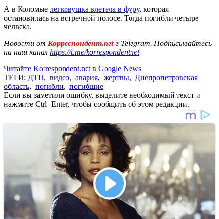
А в Коломые
легковушка влетела в фуру
, которая
остановилась на встречной полосе. Тогда погибли четыре
челвека.
Новости от
Корреспондент.net
в Telegram. Подписывайтесь
на наш канал
https://t.me/korrespondentnet
Читайте Korrespondent.net в Google News
ТЕГИ:
ДТП
,
видео
,
авария
,
жертвы
,
Днепропетровская
область
,
погибли
,
погибшие
Если вы заметили ошибку, выделите необходимый текст и
нажмите Ctrl+Enter, чтобы сообщить об этом редакции.