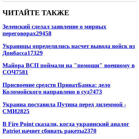
ЧИТАЙТЕ ТАКЖЕ
Зеленский сделал заявление о мирных
переговорах
29458
Украинцы определились насчет вывода войск из
Донбасса
17329
Майора ВСП поймали на "помощи" военному в
СОЧ
7581
Присвоение средств ПриватБанка: дело
Коломойского направлено в суд
7473
Украина поставила Путина перед дилеммой -
СМИ
2825
В Fire Point сказали, когда украинский аналог
Patriot начнет сбивать ракеты
2370