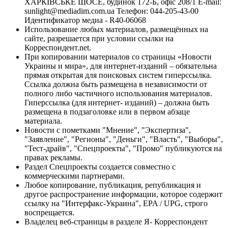
ХАРКІВСЬКЕ ШОСЕ, будинок 172-Б, офіс 208/1 E-mail:
sunlight@mediadim.com.ua
Телефон: 044-205-43-00
Идентификатор медиа - R40-06068
Использование любых материалов, размещённых на
сайте, разрешается при условии ссылки на
Корреспондент.net.
При копировании материалов со страницы «Новости
Украины и мира», для интернет-изданий – обязательна
прямая открытая для поисковых систем гиперссылка.
Ссылка должна быть размещена в независимости от
полного либо частичного использования материалов.
Гиперссылка (для интернет- изданий) – должна быть
размещена в подзаголовке или в первом абзаце
материала.
Новости с пометками "Мнение", "Экспертиза",
"Заявление", "Регионы", "Деньги", "Власть", "Выборы",
"Тест-драйв", "Спецпроекты", "Промо" публикуются на
правах рекламы.
Раздел Спецпроекты создается совместно с
коммерческими партнерами.
Любое копирование, публикация, републикация и
другое распространение информации, которое содержит
ссылку на "Интерфакс-Украина", EPA / UPG, строго
воспрещается.
Владелец веб-страницы в разделе Я- Корреспондент