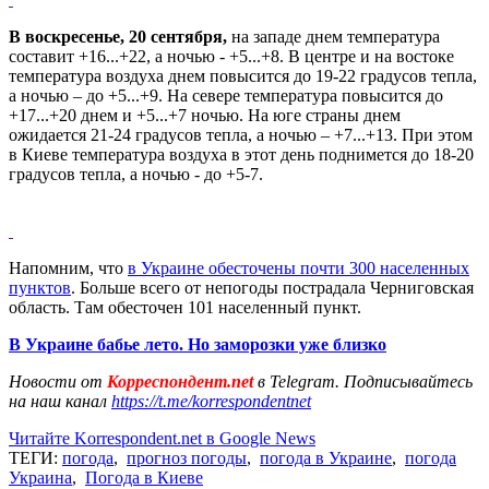
В воскресенье, 20 сентября,
на западе днем температура
составит +16...+22, а ночью - +5...+8. В центре и на востоке
температура воздуха днем повысится до 19-22 градусов тепла,
а ночью – до +5...+9. На севере температура повысится до
+17...+20 днем и +5...+7 ночью. На юге страны днем
ожидается 21-24 градусов тепла, а ночью – +7...+13. При этом
в Киеве температура воздуха в этот день поднимется до 18-20
градусов тепла, а ночью - до +5-7.
Напомним, что
в Украине обесточены почти 300 населенных
пунктов
. Больше всего от непогоды пострадала Черниговская
область. Там обесточен 101 населенный пункт.
В Украине бабье лето. Но заморозки уже близко
Новости от
Корреспондент.net
в Telegram. Подписывайтесь
на наш канал
https://t.me/korrespondentnet
Читайте Korrespondent.net в Google News
ТЕГИ:
погода
,
прогноз погоды
,
погода в Украине
,
погода
Украина
,
Погода в Киеве