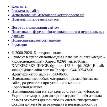
Контакты
Реклама на сайте
Использование материалов korrespondent.net
Правила пользования сайтом
Договор пользования сайтом
Политика в сфере конфиденциальности и персональных
данных
Пользовательское соглашение
Редакция
© 2000-2026, Korrespondent.net
Субъект в сфере онлайн-медиа Название онлайн-медиа -
«КореспонденТ.net» Адрес: 02091, місто Київ,
ХАРКІВСЬКЕ ШОСЕ, будинок 172-Б, офіс 208/1 E-mail:
sunlight@mediadim.com.ua
Телефон: 044-205-43-00
Идентификатор медиа - R40-06068
Использование любых материалов, размещённых на
сайте, разрешается при условии ссылки на
Корреспондент.net.
При копировании материалов со страницы «Новости
Украины и мира», для интернет-изданий – обязательна
прямая открытая для поисковых систем гиперссылка.
Ссылка должна быть размещена в независимости от