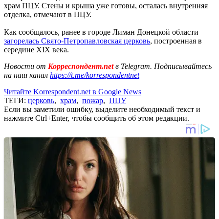
храм ПЦУ. Стены и крыша уже готовы, осталась внутренняя
отделка, отмечают в ПЦУ.
Как сообщалось, ранее в городе Лиман Донецкой области
загорелась Свято-Петропавловская церковь
, построенная в
середине XIX века.
Новости от
Корреспондент.net
в Telegram. Подписывайтесь
на наш канал
https://t.me/korrespondentnet
Читайте Korrespondent.net в Google News
ТЕГИ:
церковь
,
храм
,
пожар
,
ПЦУ
Если вы заметили ошибку, выделите необходимый текст и
нажмите Ctrl+Enter, чтобы сообщить об этом редакции.