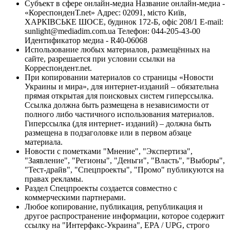
Субъект в сфере онлайн-медиа Название онлайн-медиа -
«КореспонденТ.net» Адрес: 02091, місто Київ,
ХАРКІВСЬКЕ ШОСЕ, будинок 172-Б, офіс 208/1 E-mail:
sunlight@mediadim.com.ua
Телефон: 044-205-43-00
Идентификатор медиа - R40-06068
Использование любых материалов, размещённых на
сайте, разрешается при условии ссылки на
Корреспондент.net.
При копировании материалов со страницы «Новости
Украины и мира», для интернет-изданий – обязательна
прямая открытая для поисковых систем гиперссылка.
Ссылка должна быть размещена в независимости от
полного либо частичного использования материалов.
Гиперссылка (для интернет- изданий) – должна быть
размещена в подзаголовке или в первом абзаце
материала.
Новости с пометками "Мнение", "Экспертиза",
"Заявление", "Регионы", "Деньги", "Власть", "Выборы",
"Тест-драйв", "Спецпроекты", "Промо" публикуются на
правах рекламы.
Раздел Спецпроекты создается совместно с
коммерческими партнерами.
Любое копирование, публикация, републикация и
другое распространение информации, которое содержит
ссылку на "Интерфакс-Украина", EPA / UPG, строго