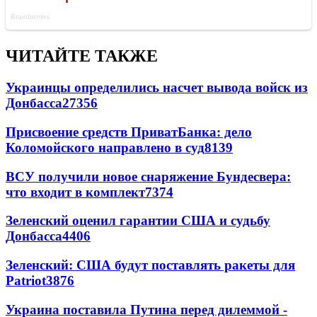
ЧИТАЙТЕ ТАКЖЕ
Украинцы определились насчет вывода войск из
Донбасса
27356
Присвоение средств ПриватБанка: дело
Коломойского направлено в суд
8139
ВСУ получили новое снаряжение Бундесвера:
что входит в комплект
7374
Зеленский оценил гарантии США и судьбу
Донбасса
4406
Зеленский: США будут поставлять ракеты для
Patriot
3876
Украина поставила Путина перед дилеммой -