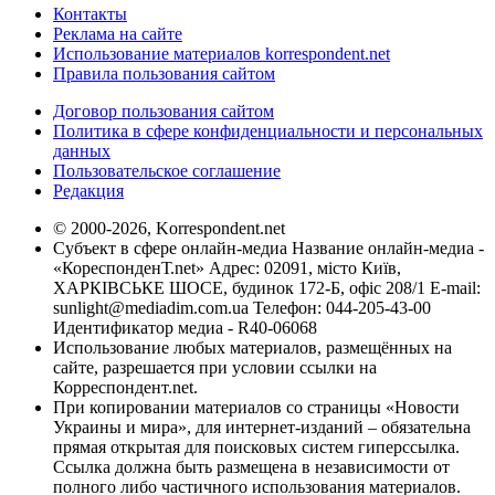
Контакты
Реклама на сайте
Использование материалов korrespondent.net
Правила пользования сайтом
Договор пользования сайтом
Политика в сфере конфиденциальности и персональных
данных
Пользовательское соглашение
Редакция
© 2000-2026, Korrespondent.net
Субъект в сфере онлайн-медиа Название онлайн-медиа -
«КореспонденТ.net» Адрес: 02091, місто Київ,
ХАРКІВСЬКЕ ШОСЕ, будинок 172-Б, офіс 208/1 E-mail:
sunlight@mediadim.com.ua
Телефон: 044-205-43-00
Идентификатор медиа - R40-06068
Использование любых материалов, размещённых на
сайте, разрешается при условии ссылки на
Корреспондент.net.
При копировании материалов со страницы «Новости
Украины и мира», для интернет-изданий – обязательна
прямая открытая для поисковых систем гиперссылка.
Ссылка должна быть размещена в независимости от
полного либо частичного использования материалов.