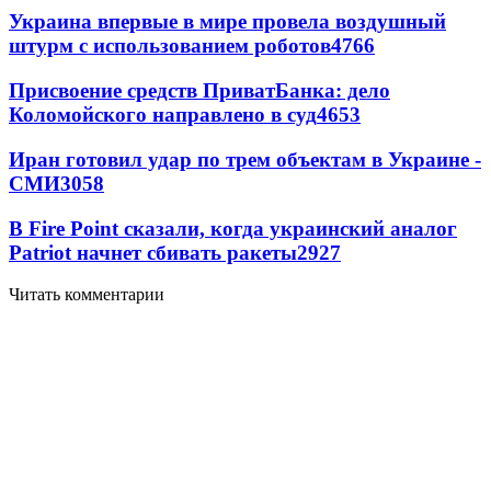
Украина впервые в мире провела воздушный
штурм с использованием роботов
4766
Присвоение средств ПриватБанка: дело
Коломойского направлено в суд
4653
Иран готовил удар по трем объектам в Украине -
СМИ
3058
В Fire Point сказали, когда украинский аналог
Patriot начнет сбивать ракеты
2927
Читать комментарии