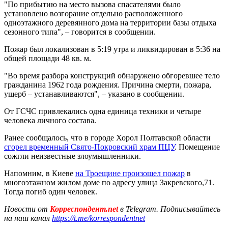
"По прибытию на место вызова спасателями было
установлено возгорание отдельно расположенного
одноэтажного деревянного дома на территории базы отдыха
сезонного типа", – говорится в сообщении.
Пожар был локализован в 5:19 утра и ликвидирован в 5:36 на
общей площади 48 кв. м.
"Во время разбора конструкций обнаружено обгоревшее тело
гражданина 1962 года рождения. Причина смерти, пожара,
ущерб – устанавливаются", – указано в сообщении.
От ГСЧС привлекались одна единица техники и четыре
человека личного состава.
Ранее сообщалось, что в городе Хорол Полтавской области
сгорел временный Свято-Покровский храм ПЦУ
. Помещение
сожгли неизвестные злоумышленники.
Напомним, в Киеве
на Троещине произошел пожар
в
многоэтажном жилом доме по адресу улица Закревского,71.
Тогда погиб один человек.
Новости от
Корреспондент.net
в Telegram. Подписывайтесь
на наш канал
https://t.me/korrespondentnet