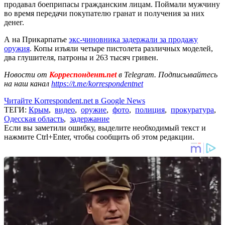
продавал боеприпасы гражданским лицам. Поймали мужчину
во время передачи покупателю гранат и получения за них
денег.
А на Прикарпатье
экс-чиновника задержали за продажу
оружия
. Копы изъяли четыре пистолета различных моделей,
два глушителя, патроны и 263 тысяч гривен.
Новости от
Корреспондент.net
в Telegram. Подписывайтесь
на наш канал
https://t.me/korrespondentnet
Читайте Korrespondent.net в Google News
ТЕГИ:
Крым
,
видео
,
оружие
,
фото
,
полиция
,
прокуратура
,
Одесская область
,
задержание
Если вы заметили ошибку, выделите необходимый текст и
нажмите Ctrl+Enter, чтобы сообщить об этом редакции.