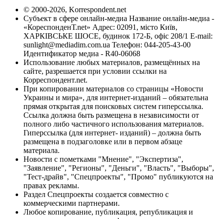
© 2000-2026, Korrespondent.net
Субъект в сфере онлайн-медиа Название онлайн-медиа -
«КореспонденТ.net» Адрес: 02091, місто Київ,
ХАРКІВСЬКЕ ШОСЕ, будинок 172-Б, офіс 208/1 E-mail:
sunlight@mediadim.com.ua
Телефон: 044-205-43-00
Идентификатор медиа - R40-06068
Использование любых материалов, размещённых на
сайте, разрешается при условии ссылки на
Корреспондент.net.
При копировании материалов со страницы «Новости
Украины и мира», для интернет-изданий – обязательна
прямая открытая для поисковых систем гиперссылка.
Ссылка должна быть размещена в независимости от
полного либо частичного использования материалов.
Гиперссылка (для интернет- изданий) – должна быть
размещена в подзаголовке или в первом абзаце
материала.
Новости с пометками "Мнение", "Экспертиза",
"Заявление", "Регионы", "Деньги", "Власть", "Выборы",
"Тест-драйв", "Спецпроекты", "Промо" публикуются на
правах рекламы.
Раздел Спецпроекты создается совместно с
коммерческими партнерами.
Любое копирование, публикация, републикация и