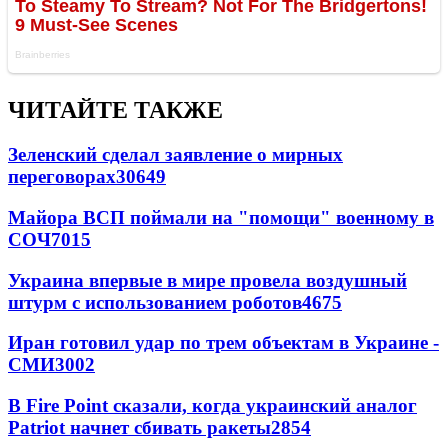
ЧИТАЙТЕ ТАКЖЕ
Зеленский сделал заявление о мирных
переговорах
30649
Майора ВСП поймали на "помощи" военному в
СОЧ
7015
Украина впервые в мире провела воздушный
штурм с использованием роботов
4675
Иран готовил удар по трем объектам в Украине -
СМИ
3002
В Fire Point сказали, когда украинский аналог
Patriot начнет сбивать ракеты
2854