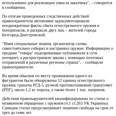
использовано для реализации умысла заказчика", – говорится
в сообщении.
По итогам проведенных следственных действий
правоохранители автономии задокументировали
неоднократные факты сбыта огнестрельного оружия и
боеприпасов, и раскрыли двух лиц – жителей города
Белгород-Днестровский.
"Имея специальные знания, организатор схемы
самостоятельно собирал и настраивал оружие. Информацию о
продаже "товара" подозреваемые публиковали в сети
интернет, а распространяли заказы с помощью почтовых
отправлений в различные регионы страны", – сообщили
правоохранители.
Во время обысков по месту проживания одного из
фигурантов были обнаружены 12 единиц огнестрельного
оружия, гранаты РГД-5, ручной противотанковый гранатомет
(РПГ), около 1,2 кг пороха, а также более 1 тыс. патронов.
Действия правонарушителей квалифицированы по статье о
незаконном обращении с оружием (ч.1 ст.263 УК Украины).
Санкция статьи предусматривает лишение свободы на срок от
трех до семи лет.