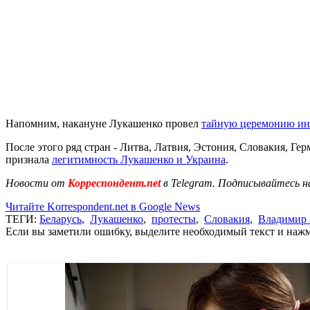
Напомним, накануне Лукашенко провел
тайную церемонию ин
После этого ряд стран - Литва, Латвия, Эстония, Словакия, Г
признала
легитимность Лукашенко и Украина
.
Новости от
Корреспондент.net
в Telegram. Подписывайтесь н
Читайте Korrespondent.net в Google News
ТЕГИ:
Беларусь
,
Лукашенко
,
протесты
,
Словакия
,
Владимир 
Если вы заметили ошибку, выделите необходимый текст и нажми