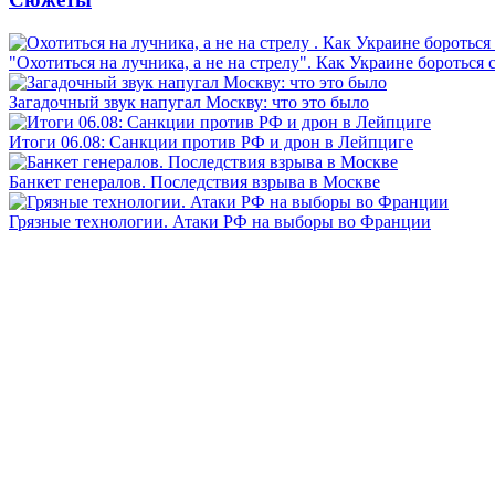
"Охотиться на лучника, а не на стрелу". Как Украине бороться 
Загадочный звук напугал Москву: что это было
Итоги 06.08: Санкции против РФ и дрон в Лейпциге
Банкет генералов. Последствия взрыва в Москве
Грязные технологии. Атаки РФ на выборы во Франции