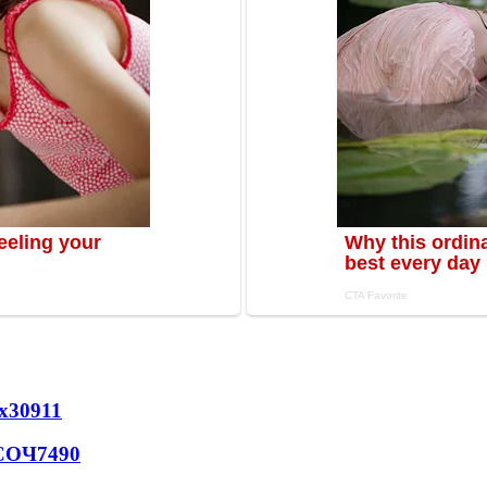
х
30911
 СОЧ
7490