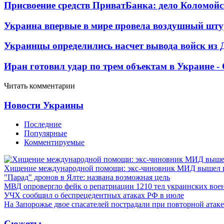
Присвоение средств ПриватБанка: дело Коломойс
Украина впервые в мире провела воздушный шту
Украинцы определились насчет вывода войск из 
Иран готовил удар по трем объектам в Украине 
Читать комментарии
Новости Украины
Последние
Популярные
Комментируемые
Хищение международной помощи: экс-чиновник МИД вышел
"Парад" дронов в Ялте: названа возможная цель
МВД опровергло фейк о репатриации 1210 тел украинских во
УЧХ сообщил о беспрецедентных атаках РФ в июле
На Запорожье двое спасателей пострадали при повторной атак
Сюжеты