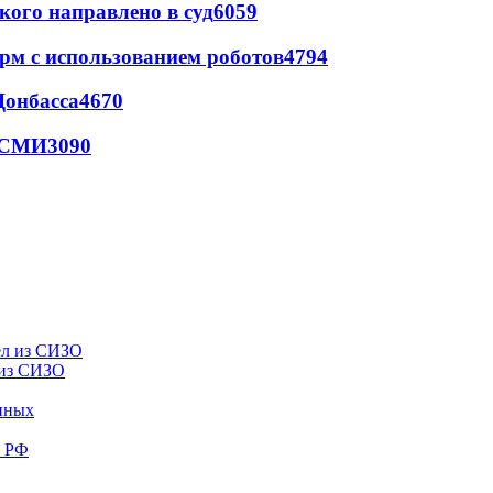
кого направлено в суд
6059
рм с использованием роботов
4794
Донбасса
4670
- СМИ
3090
 из СИЗО
енных
е РФ