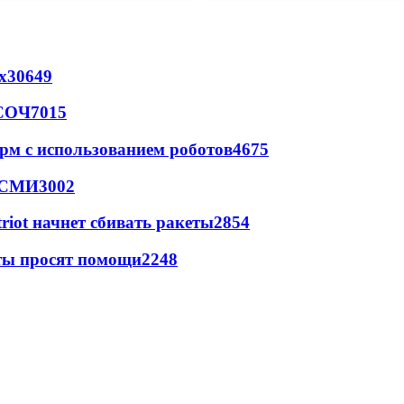
х
30649
 СОЧ
7015
рм с использованием роботов
4675
- СМИ
3002
triot начнет сбивать ракеты
2854
сты просят помощи
2248