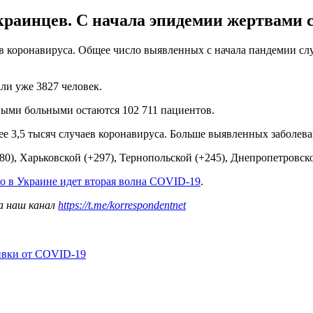
краинцев. С начала эпидемии жертвами с
 коронавируса. Общее число выявленных с начала пандемии случ
ли уже 3827 человек.
вными больными остаются 102 711 пациентов.
олее 3,5 тысяч случаев коронавируса. Больше выявленных заболе
0), Харьковской (+297), Тернопольской (+245), Днепропетровской
то в Украине идет вторая волна COVID-19
.
а наш канал
https://t.me/korrespondentnet
ивки от COVID-19