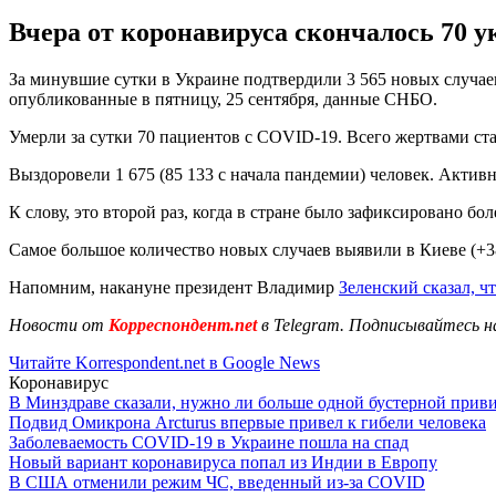
Вчера от коронавируса скончалось 70 у
За минувшие сутки в Украине подтвердили 3 565 новых случаев
опубликованные в пятницу, 25 сентября, данные СНБО.
Умерли за сутки 70 пациентов с COVID-19. Всего жертвами ста
Выздоровели 1 675 (85 133 с начала пандемии) человек. Акти
К слову, это второй раз, когда в стране было зафиксировано б
Самое большое количество новых случаев выявили в Киеве (+38
Напомним, накануне президент Владимир
Зеленский сказал, ч
Новости от
Корреспондент.net
в Telegram. Подписывайтесь н
Читайте Korrespondent.net в Google News
Коронавирус
В Минздраве сказали, нужно ли больше одной бустерной прив
Подвид Омикрона Arcturus впервые привел к гибели человека
Заболеваемость COVID-19 в Украине пошла на спад
Новый вариант коронавируса попал из Индии в Европу
В США отменили режим ЧС, введенный из-за COVID