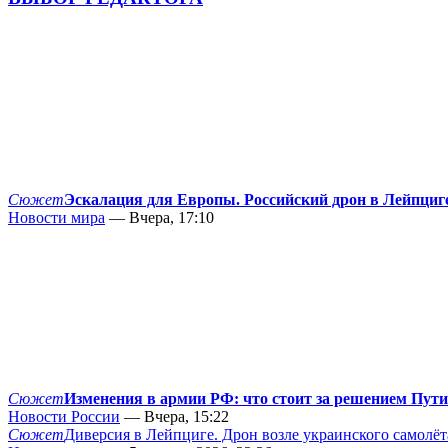
Сюжет
Эскалация для Европы. Российский дрон в Лейпциг
Новости мира
— Вчера, 17:10
Сюжет
Изменения в армии РФ: что стоит за решением Пут
Новости России
— Вчера, 15:22
Сюжет
Диверсия в Лейпциге. Дрон возле украинского самолёт