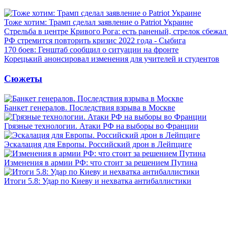
Тоже хотим: Трамп сделал заявление о Patriot Украине
Стрельба в центре Кривого Рога: есть раненый, стрелок сбежа
РФ стремится повторить кризис 2022 года - Сыбига
170 боев: Генштаб сообщил о ситуации на фронте
Корецький анонсировал изменения для учителей и студентов
Сюжеты
Банкет генералов. Последствия взрыва в Москве
Грязные технологии. Атаки РФ на выборы во Франции
Эскалация для Европы. Российский дрон в Лейпциге
Изменения в армии РФ: что стоит за решением Путина
Итоги 5.8: Удар по Киеву и нехватка антибаллистики