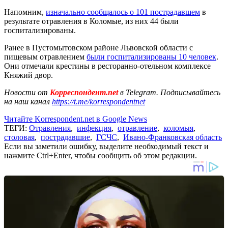
Напомним,
изначально сообщалось о 101 пострадавшем
в
результате отравления в Коломые, из них 44 были
госпитализированы.
Ранее в Пустомытовском районе Львовской области с
пищевым отравлением
были госпитализированы 10 человек
.
Они отмечали крестины в ресторанно-отельном комплексе
Княжий двор.
Новости от
Корреспондент.net
в Telegram. Подписывайтесь
на наш канал
https://t.me/korrespondentnet
Читайте Korrespondent.net в Google News
ТЕГИ:
Отравления
,
инфекция
,
отравление
,
коломыя
,
столовая
,
пострадавшие
,
ГСЧС
,
Ивано-Франковская область
Если вы заметили ошибку, выделите необходимый текст и
нажмите Ctrl+Enter, чтобы сообщить об этом редакции.