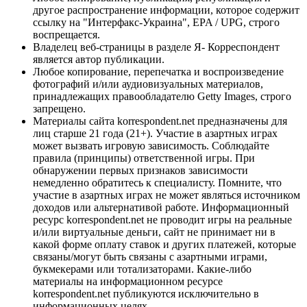
другое распространение информации, которое содержит
ссылку на "Интерфакс-Украина", EPA / UPG, строго
воспрещается.
Владелец веб-страницы в разделе Я- Корреспондент
является автор публикации.
Любое копирование, перепечатка и воспроизведение
фотографий и/или аудиовизуальных материалов,
принадлежащих правообладателю Getty Images, строго
запрещено.
Материалы сайта korrespondent.net предназначены для
лиц старше 21 года (21+). Участие в азартных играх
может вызвать игровую зависимость. Соблюдайте
правила (принципы) ответственной игры. При
обнаружении первых признаков зависимости
немедленно обратитесь к специалисту. Помните, что
участие в азартных играх не может являться источником
доходов или альтернативой работе. Информационный
ресурс korrespondent.net не проводит игры на реальные
и/или виртуальные деньги, сайт не принимает ни в
какой форме оплату ставок и других платежей, которые
связаны/могут быть связаны с азартными играми,
букмекерами или тотализаторами. Какие-либо
материалы на информационном ресурсе
korrespondent.net публикуются исключительно в
информационных целях.