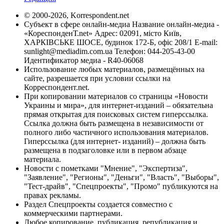
© 2000-2026, Korrespondent.net
Субъект в сфере онлайн-медиа Название онлайн-медиа -
«КореспонденТ.net» Адрес: 02091, місто Київ,
ХАРКІВСЬКЕ ШОСЕ, будинок 172-Б, офіс 208/1 E-mail:
sunlight@mediadim.com.ua
Телефон: 044-205-43-00
Идентификатор медиа - R40-06068
Использование любых материалов, размещённых на
сайте, разрешается при условии ссылки на
Корреспондент.net.
При копировании материалов со страницы «Новости
Украины и мира», для интернет-изданий – обязательна
прямая открытая для поисковых систем гиперссылка.
Ссылка должна быть размещена в независимости от
полного либо частичного использования материалов.
Гиперссылка (для интернет- изданий) – должна быть
размещена в подзаголовке или в первом абзаце
материала.
Новости с пометками "Мнение", "Экспертиза",
"Заявление", "Регионы", "Деньги", "Власть", "Выборы",
"Тест-драйв", "Спецпроекты", "Промо" публикуются на
правах рекламы.
Раздел Спецпроекты создается совместно с
коммерческими партнерами.
Любое копирование, публикация, републикация и