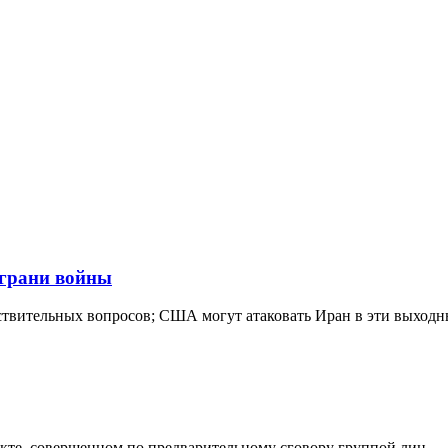
 грани войны
вствительных вопросов; США могут атаковать Иран в эти выходн
акте, совершенном по предварительному сговору группой лиц.