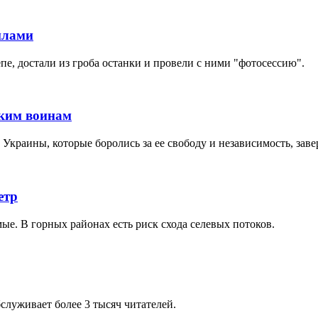
илами
е, достали из гроба останки и провели с ними "фотосессию".
ским воинам
Украины, которые боролись за ее свободу и независимость, заве
етр
мые. В горных районах есть риск схода селевых потоков.
служивает более 3 тысяч читателей.