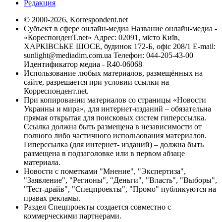
Редакция
© 2000-2026, Korrespondent.net
Субъект в сфере онлайн-медиа Название онлайн-медиа -
«КореспонденТ.net» Адрес: 02091, місто Київ,
ХАРКІВСЬКЕ ШОСЕ, будинок 172-Б, офіс 208/1 E-mail:
sunlight@mediadim.com.ua
Телефон: 044-205-43-00
Идентификатор медиа - R40-06068
Использование любых материалов, размещённых на
сайте, разрешается при условии ссылки на
Корреспондент.net.
При копировании материалов со страницы «Новости
Украины и мира», для интернет-изданий – обязательна
прямая открытая для поисковых систем гиперссылка.
Ссылка должна быть размещена в независимости от
полного либо частичного использования материалов.
Гиперссылка (для интернет- изданий) – должна быть
размещена в подзаголовке или в первом абзаце
материала.
Новости с пометками "Мнение", "Экспертиза",
"Заявление", "Регионы", "Деньги", "Власть", "Выборы",
"Тест-драйв", "Спецпроекты", "Промо" публикуются на
правах рекламы.
Раздел Спецпроекты создается совместно с
коммерческими партнерами.