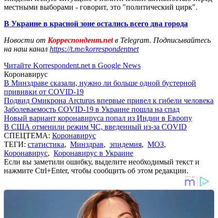
местными выборами - говорит, это "политический цирк".
В Украине в красной зоне остались всего два города
Новости от
Корреспондент.net
в Telegram. Подписывайтесь
на наш канал
https://t.me/korrespondentnet
Читайте Korrespondent.net в Google News
Коронавирус
В Минздраве сказали, нужно ли больше одной бустерной
прививки от COVID-19
Подвид Омикрона Arcturus впервые привел к гибели человека
Заболеваемость COVID-19 в Украине пошла на спад
Новый вариант коронавируса попал из Индии в Европу
В США отменили режим ЧС, введенный из-за COVID
СПЕЦТЕМА:
Коронавирус
ТЕГИ:
статистика
,
Минздрав
,
эпидемия
,
МОЗ
,
Коронавирус
,
Коронавирус в Украине
Если вы заметили ошибку, выделите необходимый текст и
нажмите Ctrl+Enter, чтобы сообщить об этом редакции.