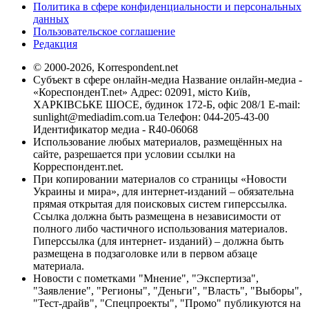
Политика в сфере конфиденциальности и персональных
данных
Пользовательское соглашение
Редакция
© 2000-2026, Korrespondent.net
Субъект в сфере онлайн-медиа Название онлайн-медиа -
«КореспонденТ.net» Адрес: 02091, місто Київ,
ХАРКІВСЬКЕ ШОСЕ, будинок 172-Б, офіс 208/1 E-mail:
sunlight@mediadim.com.ua
Телефон: 044-205-43-00
Идентификатор медиа - R40-06068
Использование любых материалов, размещённых на
сайте, разрешается при условии ссылки на
Корреспондент.net.
При копировании материалов со страницы «Новости
Украины и мира», для интернет-изданий – обязательна
прямая открытая для поисковых систем гиперссылка.
Ссылка должна быть размещена в независимости от
полного либо частичного использования материалов.
Гиперссылка (для интернет- изданий) – должна быть
размещена в подзаголовке или в первом абзаце
материала.
Новости с пометками "Мнение", "Экспертиза",
"Заявление", "Регионы", "Деньги", "Власть", "Выборы",
"Тест-драйв", "Спецпроекты", "Промо" публикуются на