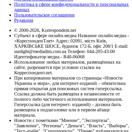
Политика в сфере конфиденциальности и персональных
данных
Пользовательское соглашение
Редакция
© 2000-2026, Korrespondent.net
Субъект в сфере онлайн-медиа Название онлайн-медиа -
«КореспонденТ.net» Адрес: 02091, місто Київ,
ХАРКІВСЬКЕ ШОСЕ, будинок 172-Б, офіс 208/1 E-mail:
sunlight@mediadim.com.ua
Телефон: 044-205-43-00
Идентификатор медиа - R40-06068
Использование любых материалов, размещённых на
сайте, разрешается при условии ссылки на
Корреспондент.net.
При копировании материалов со страницы «Новости
Украины и мира», для интернет-изданий – обязательна
прямая открытая для поисковых систем гиперссылка.
Ссылка должна быть размещена в независимости от
полного либо частичного использования материалов.
Гиперссылка (для интернет- изданий) – должна быть
размещена в подзаголовке или в первом абзаце
материала.
Новости с пометками "Мнение", "Экспертиза",
"Заявление", "Регионы", "Деньги", "Власть", "Выборы",
"Тест-драйв", "Спецпроекты", "Промо" публикуются на