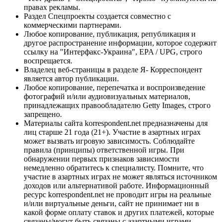
правах рекламы.
Раздел Спецпроекты создается совместно с
коммерческими партнерами.
Любое копирование, публикация, републикация и
другое распространение информации, которое содержит
ссылку на "Интерфакс-Украина", EPA / UPG, строго
воспрещается.
Владелец веб-страницы в разделе Я- Корреспондент
является автор публикации.
Любое копирование, перепечатка и воспроизведение
фотографий и/или аудиовизуальных материалов,
принадлежащих правообладателю Getty Images, строго
запрещено.
Материалы сайта korrespondent.net предназначены для
лиц старше 21 года (21+). Участие в азартных играх
может вызвать игровую зависимость. Соблюдайте
правила (принципы) ответственной игры. При
обнаружении первых признаков зависимости
немедленно обратитесь к специалисту. Помните, что
участие в азартных играх не может являться источником
доходов или альтернативой работе. Информационный
ресурс korrespondent.net не проводит игры на реальные
и/или виртуальные деньги, сайт не принимает ни в
какой форме оплату ставок и других платежей, которые
связаны/могут быть связаны с азартными играми,