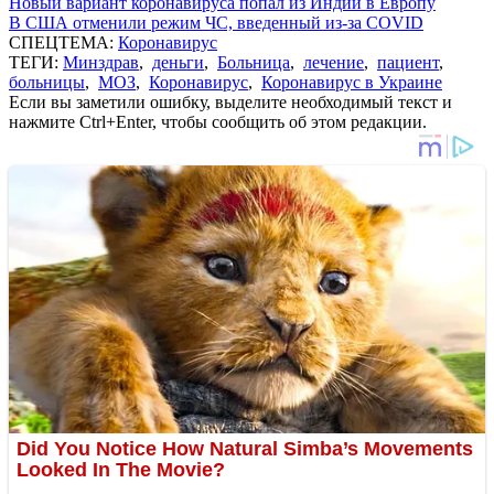
Новый вариант коронавируса попал из Индии в Европу
В США отменили режим ЧС, введенный из-за COVID
СПЕЦТЕМА:
Коронавирус
ТЕГИ:
Минздрав
,
деньги
,
Больница
,
лечение
,
пациент
,
больницы
,
МОЗ
,
Коронавирус
,
Коронавирус в Украине
Если вы заметили ошибку, выделите необходимый текст и
нажмите Ctrl+Enter, чтобы сообщить об этом редакции.