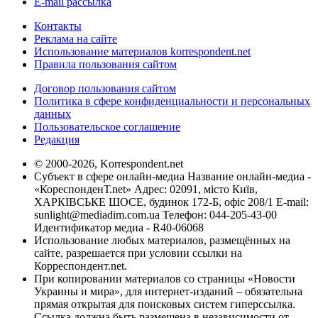
E-mail рассылка
Контакты
Реклама на сайте
Использование материалов korrespondent.net
Правила пользования сайтом
Договор пользования сайтом
Политика в сфере конфиденциальности и персональных
данных
Пользовательское соглашение
Редакция
© 2000-2026, Korrespondent.net
Субъект в сфере онлайн-медиа Название онлайн-медиа -
«КореспонденТ.net» Адрес: 02091, місто Київ,
ХАРКІВСЬКЕ ШОСЕ, будинок 172-Б, офіс 208/1 E-mail:
sunlight@mediadim.com.ua
Телефон: 044-205-43-00
Идентификатор медиа - R40-06068
Использование любых материалов, размещённых на
сайте, разрешается при условии ссылки на
Корреспондент.net.
При копировании материалов со страницы «Новости
Украины и мира», для интернет-изданий – обязательна
прямая открытая для поисковых систем гиперссылка.
Ссылка должна быть размещена в независимости от