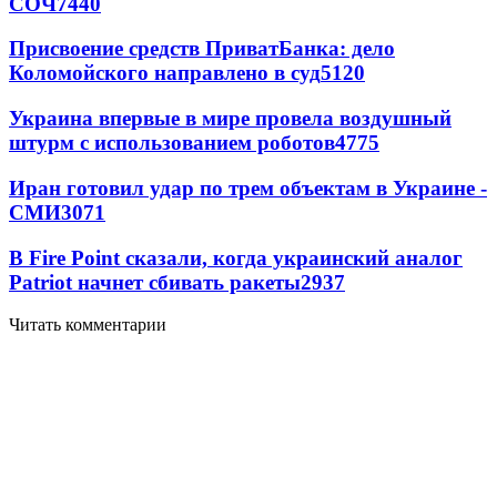
СОЧ
7440
Присвоение средств ПриватБанка: дело
Коломойского направлено в суд
5120
Украина впервые в мире провела воздушный
штурм с использованием роботов
4775
Иран готовил удар по трем объектам в Украине -
СМИ
3071
В Fire Point сказали, когда украинский аналог
Patriot начнет сбивать ракеты
2937
Читать комментарии