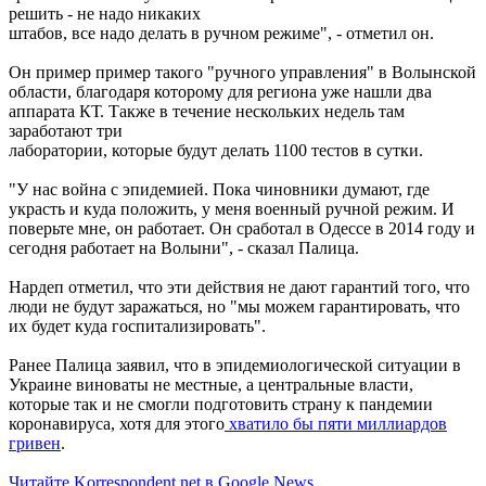
решить - не надо никаких
штабов, все надо делать в ручном режиме", - отметил он.
Он пример пример такого "ручного управления" в Волынской
области, благодаря которому для региона уже нашли два
аппарата КТ. Также в течение нескольких недель там
заработают три
лаборатории, которые будут делать 1100 тестов в сутки.
"У нас война с эпидемией. Пока чиновники думают, где
украсть и куда положить, у меня военный ручной режим. И
поверьте мне, он работает. Он сработал в Одессе в 2014 году и
сегодня работает на Волыни", - сказал Палица.
Нардеп отметил, что эти действия не дают гарантий того, что
люди не будут заражаться, но "мы можем гарантировать, что
их будет куда госпитализировать".
Ранее Палица заявил, что в эпидемиологической ситуации в
Украине виноваты не местные, а центральные власти,
которые так и не смогли подготовить страну к пандемии
коронавируса, хотя для этого
хватило бы пяти миллиардов
гривен
.
Читайте Korrespondent.net в Google News