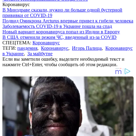
Коронавирус
В Минздраве сказали, нужно ли больше одной бустерной
прививки от COVID-19
Подвид Омикрона Arcturus впервые привел к гибели человека
Заболеваемость COVID-19 в Украине пошла на спад
Новый вариант коронавируса попал из Индии в Европу
В США отменили режим ЧС, введенный из-за COVID
СПЕЦТЕМА:
Коронавирус
ТЕГИ:
пандемия
,
Коронавирус
,
Игорь Палица
,
Коронавирус
в Украине
,
За майбутне
Если вы заметили ошибку, выделите необходимый текст и
нажмите Ctrl+Enter, чтобы сообщить об этом редакции.