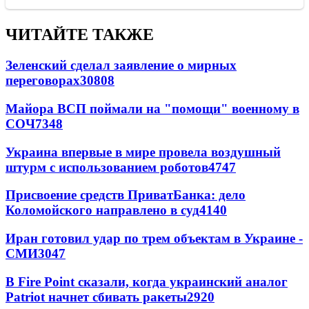
ЧИТАЙТЕ ТАКЖЕ
Зеленский сделал заявление о мирных
переговорах
30808
Майора ВСП поймали на "помощи" военному в
СОЧ
7348
Украина впервые в мире провела воздушный
штурм с использованием роботов
4747
Присвоение средств ПриватБанка: дело
Коломойского направлено в суд
4140
Иран готовил удар по трем объектам в Украине -
СМИ
3047
В Fire Point сказали, когда украинский аналог
Patriot начнет сбивать ракеты
2920