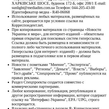
ХАРКІВСЬКЕ ШОСЕ, будинок 172-Б, офіс 208/1 E-mail:
sunlight@mediadim.com.ua
Телефон: 044-205-43-00
Идентификатор медиа - R40-06068
Использование любых материалов, размещённых на
сайте, разрешается при условии ссылки на
Корреспондент.net.
При копировании материалов со страницы «Новости
Украины и мира», для интернет-изданий – обязательна
прямая открытая для поисковых систем гиперссылка.
Ссылка должна быть размещена в независимости от
полного либо частичного использования материалов.
Гиперссылка (для интернет- изданий) – должна быть
размещена в подзаголовке или в первом абзаце
материала.
Новости с пометками "Мнение", "Экспертиза",
"Заявление", "Регионы", "Деньги", "Власть", "Выборы",
"Тест-драйв", "Спецпроекты", "Промо" публикуются на
правах рекламы.
Раздел Спецпроекты создается совместно с
коммерческими партнерами.
Любое копирование, публикация, републикация и
другое распространение информации, которое содержит
ссылку на "Интерфакс-Украина", EPA / UPG, строго
воспрещается.
Владелец веб-страницы в разделе Я- Корреспондент