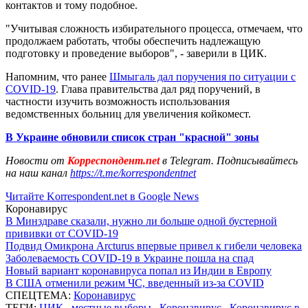
контактов и тому подобное.
"Учитывая сложность избирательного процесса, отмечаем, что
продолжаем работать, чтобы обеспечить надлежащую
подготовку и проведение выборов", - заверили в ЦИК.
Напомним, что ранее
Шмыгаль дал поручения по ситуации с
COVID-19
. Глава правительства дал ряд поручений, в
частности изучить возможность использования
ведомственных больниц для увеличения койкомест.
В Украине обновили список стран "красной" зоны
Новости от
Корреспондент.net
в Telegram. Подписывайтесь
на наш канал
https://t.me/korrespondentnet
Читайте Korrespondent.net в Google News
Коронавирус
В Минздраве сказали, нужно ли больше одной бустерной
прививки от COVID-19
Подвид Омикрона Arcturus впервые привел к гибели человека
Заболеваемость COVID-19 в Украине пошла на спад
Новый вариант коронавируса попал из Индии в Европу
В США отменили режим ЧС, введенный из-за COVID
СПЕЦТЕМА:
Коронавирус
ТЕГИ:
ЦИК
,
местные выборы
,
Коронавирус
,
Коронавирус в