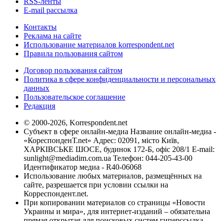
RSS-ленты
E-mail рассылка
Контакты
Реклама на сайте
Использование материалов korrespondent.net
Правила пользования сайтом
Договор пользования сайтом
Политика в сфере конфиденциальности и персональных
данных
Пользовательское соглашение
Редакция
© 2000-2026, Korrespondent.net
Субъект в сфере онлайн-медиа Название онлайн-медиа -
«КореспонденТ.net» Адрес: 02091, місто Київ,
ХАРКІВСЬКЕ ШОСЕ, будинок 172-Б, офіс 208/1 E-mail:
sunlight@mediadim.com.ua
Телефон: 044-205-43-00
Идентификатор медиа - R40-06068
Использование любых материалов, размещённых на
сайте, разрешается при условии ссылки на
Корреспондент.net.
При копировании материалов со страницы «Новости
Украины и мира», для интернет-изданий – обязательна
прямая открытая для поисковых систем гиперссылка.