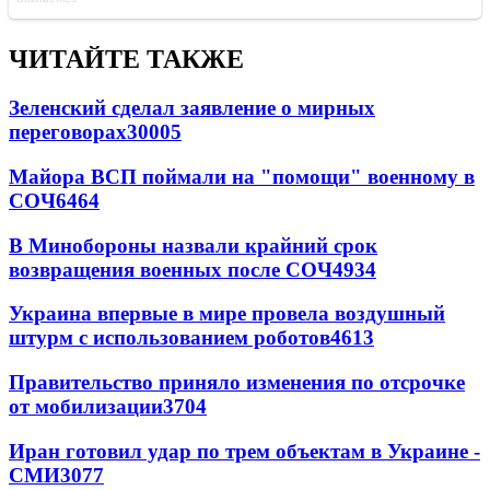
ЧИТАЙТЕ ТАКЖЕ
Зеленский сделал заявление о мирных
переговорах
30005
Майора ВСП поймали на "помощи" военному в
СОЧ
6464
В Минобороны назвали крайний срок
возвращения военных после СОЧ
4934
Украина впервые в мире провела воздушный
штурм с использованием роботов
4613
Правительство приняло изменения по отсрочке
от мобилизации
3704
Иран готовил удар по трем объектам в Украине -
СМИ
3077