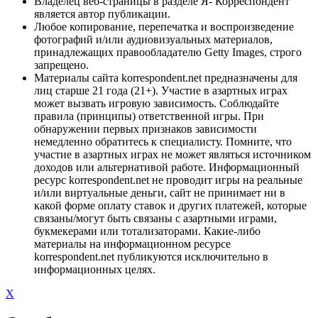
Владелец веб-страницы в разделе Я- Корреспондент
является автор публикации.
Любое копирование, перепечатка и воспроизведение
фотографий и/или аудиовизуальных материалов,
принадлежащих правообладателю Getty Images, строго
запрещено.
Материалы сайта korrespondent.net предназначены для
лиц старше 21 года (21+). Участие в азартных играх
может вызвать игровую зависимость. Соблюдайте
правила (принципы) ответственной игры. При
обнаружении первых признаков зависимости
немедленно обратитесь к специалисту. Помните, что
участие в азартных играх не может являться источником
доходов или альтернативой работе. Информационный
ресурс korrespondent.net не проводит игры на реальные
и/или виртуальные деньги, сайт не принимает ни в
какой форме оплату ставок и других платежей, которые
связаны/могут быть связаны с азартными играми,
букмекерами или тотализаторами. Какие-либо
материалы на информационном ресурсе
korrespondent.net публикуются исключительно в
информационных целях.
X