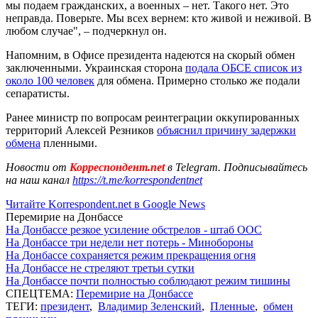
мы подаем гражданских, а военных – нет. Такого нет. Это
неправда. Поверьте. Мы всех вернем: кто живой и неживой. В
любом случае", – подчеркнул он.
Напомним, в Офисе президента надеются на скорый обмен
заключенными. Украинская сторона
подала ОБСЕ список из
около 100 человек
для обмена. Примерно столько же подали
сепаратисты.
Ранее министр по вопросам реинтеграции оккупированных
территорий Алексей Резников
объяснил причину задержки
обмена
пленными.
Новости от
Корреспондент.net
в Telegram. Подписывайтесь
на наш канал
https://t.me/korrespondentnet
Читайте Korrespondent.net в Google News
Перемирие на Донбассе
На Донбассе резкое усиление обстрелов - штаб ООС
На Донбассе три недели нет потерь - Минобороны
На Донбассе сохраняется режим прекращения огня
На Донбассе не стреляют третьи сутки
На Донбассе почти полностью соблюдают режим тишины
СПЕЦТЕМА:
Перемирие на Донбассе
ТЕГИ:
президент
,
Владимир Зеленский
,
Пленные
,
обмен