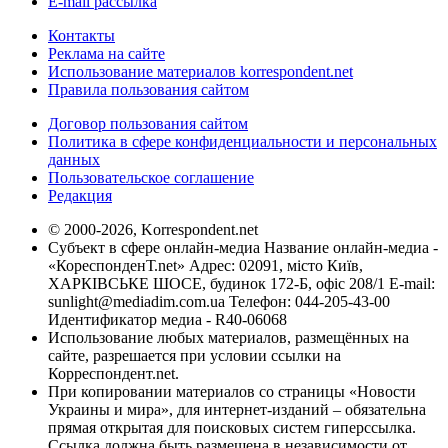
E-mail рассылка
Контакты
Реклама на сайте
Использование материалов korrespondent.net
Правила пользования сайтом
Договор пользования сайтом
Политика в сфере конфиденциальности и персональных
данных
Пользовательское соглашение
Редакция
© 2000-2026, Korrespondent.net
Субъект в сфере онлайн-медиа Название онлайн-медиа -
«КореспонденТ.net» Адрес: 02091, місто Київ,
ХАРКІВСЬКЕ ШОСЕ, будинок 172-Б, офіс 208/1 E-mail:
sunlight@mediadim.com.ua
Телефон: 044-205-43-00
Идентификатор медиа - R40-06068
Использование любых материалов, размещённых на
сайте, разрешается при условии ссылки на
Корреспондент.net.
При копировании материалов со страницы «Новости
Украины и мира», для интернет-изданий – обязательна
прямая открытая для поисковых систем гиперссылка.
Ссылка должна быть размещена в независимости от