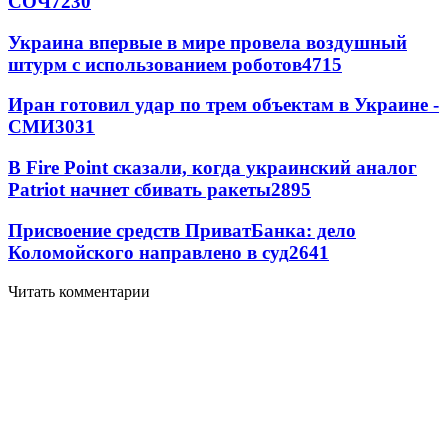
СОЧ
7230
Украина впервые в мире провела воздушный
штурм с использованием роботов
4715
Иран готовил удар по трем объектам в Украине -
СМИ
3031
В Fire Point сказали, когда украинский аналог
Patriot начнет сбивать ракеты
2895
Присвоение средств ПриватБанка: дело
Коломойского направлено в суд
2641
Читать комментарии