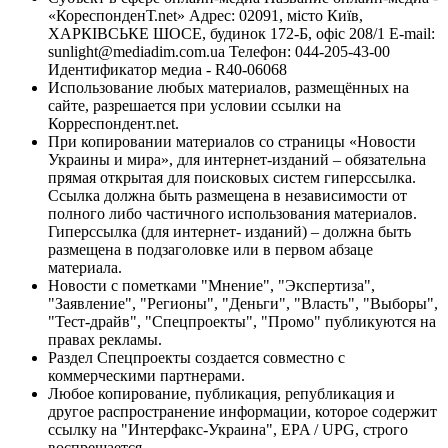
«КореспонденТ.net» Адрес: 02091, місто Київ,
ХАРКІВСЬКЕ ШОСЕ, будинок 172-Б, офіс 208/1 E-mail:
sunlight@mediadim.com.ua
Телефон: 044-205-43-00
Идентификатор медиа - R40-06068
Использование любых материалов, размещённых на
сайте, разрешается при условии ссылки на
Корреспондент.net.
При копировании материалов со страницы «Новости
Украины и мира», для интернет-изданий – обязательна
прямая открытая для поисковых систем гиперссылка.
Ссылка должна быть размещена в независимости от
полного либо частичного использования материалов.
Гиперссылка (для интернет- изданий) – должна быть
размещена в подзаголовке или в первом абзаце
материала.
Новости с пометками "Мнение", "Экспертиза",
"Заявление", "Регионы", "Деньги", "Власть", "Выборы",
"Тест-драйв", "Спецпроекты", "Промо" публикуются на
правах рекламы.
Раздел Спецпроекты создается совместно с
коммерческими партнерами.
Любое копирование, публикация, републикация и
другое распространение информации, которое содержит
ссылку на "Интерфакс-Украина", EPA / UPG, строго
воспрещается.