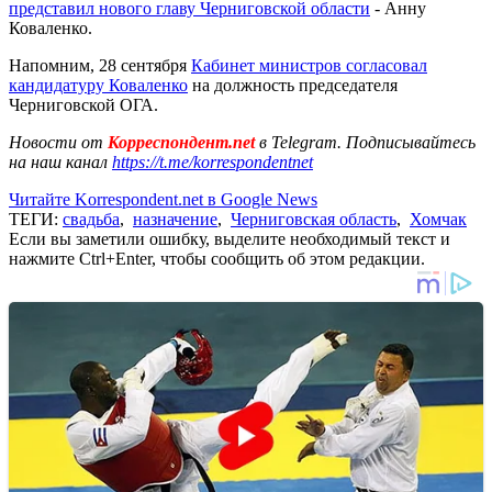
представил нового главу Черниговской области
- Анну
Коваленко.
Напомним, 28 сентября
Кабинет министров согласовал
кандидатуру Коваленко
на должность председателя
Черниговской ОГА.
Новости от
Корреспондент.net
в Telegram. Подписывайтесь
на наш канал
https://t.me/korrespondentnet
Читайте Korrespondent.net в Google News
ТЕГИ:
свадьба
,
назначение
,
Черниговская область
,
Хомчак
Если вы заметили ошибку, выделите необходимый текст и
нажмите Ctrl+Enter, чтобы сообщить об этом редакции.