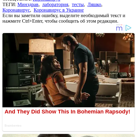
ТЕГИ:
Минздрав
,
лаборатория
,
тесты
,
Ляшко
,
Коронавирус
,
Коронавирус в Украине
Если вы заметили ошибку, выделите необходимый текст и
нажмите Ctrl+Enter, чтобы сообщить об этом редакции.