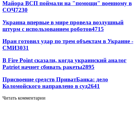
Майора ВСП поймали на "помощи" военному в
СОЧ
7230
Украина впервые в мире провела воздушный
штурм с использованием роботов
4715
Иран готовил удар по трем объектам в Украине -
СМИ
3031
В Fire Point сказали, когда украинский аналог
Patriot начнет сбивать ракеты
2895
Присвоение средств ПриватБанка: дело
Коломойского направлено в суд
2641
Читать комментарии