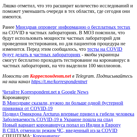
Ляшко отметил, что это расширит количество исследований и
поможет уменьшить очереди в тех областях, где сегодня они
имеются.
Ранее
Минздрав опроверг информацию о бесплатных тестах
на COVID в частных лабораториях. В МОЗ пояснили, что
будут использовать мощности частных лабораторий для
проведения тестирования, но для пациентов процедура не
изменится. Перед этим сообщалось, что
тесты на COVID
будут делать в частных лабораториях
- якобы украинцы
смогут бесплатно проходить тестирование на коронавирус в
частных лабораториях, на что выделили 100 миллионов.
Новости от
Корреспондент.net
в Telegram. Подписывайтесь
на наш канал
https://t.me/korrespondentnet
Читайте Korrespondent.net в Google News
Коронавирус
В Минздраве сказали, нужно ли больше одной бустерной
прививки от COVID-19
Подвид Омикрона Arcturus впервые привел к гибели человека
Заболеваемость COVID-19 в Украине пошла на спад
Новый вариант коронавируса попал из Индии в Европу
В США отменили режим ЧС, введенный из-за COVID
СПЕЦТЕМА:
Коронавирус