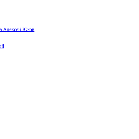
да Алексей Юков
ий