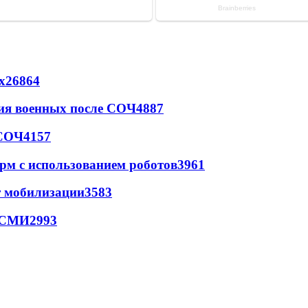
х
26864
ия военных после СОЧ
4887
 СОЧ
4157
рм с использованием роботов
3961
т мобилизации
3583
- СМИ
2993