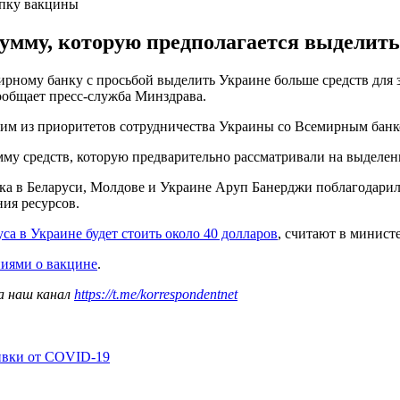
упку вакцины
умму, которую предполагается выделить
ному банку с просьбой выделить Украине больше средств для з
сообщает пресс-служба Минздрава.
дним из приоритетов сотрудничества Украины со Всемирным банк
му средств, которую предварительно рассматривали на выделени
ка в Беларуси, Молдове и Украине Аруп Банерджи поблагодарил 
ния ресурсов.
са в Украине будет стоить около 40 долларов
, считают в министе
ниями о вакцине
.
а наш канал
https://t.me/korrespondentnet
ивки от COVID-19