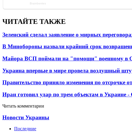
ЧИТАЙТЕ ТАКЖЕ
Зеленский сделал заявление о мирных переговора
В Минобороны назвали крайний срок возвращен
Майора ВСП поймали на "помощи" военному в
Украина впервые в мире провела воздушный шту
Правительство приняло изменения по отсрочке о
Иран готовил удар по трем объектам в Украине 
Читать комментарии
Новости Украины
Последние