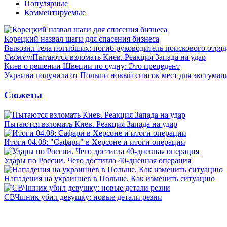
Популярные
Комментируемые
Корецкий назвал шаги для спасения бизнеса
Вывозил тела погибших: погиб руководитель поискового отря
Сюжет
Пытаются взломать Киев. Реакция Запада на удар
Киев о решении Швеции по судну: Это прецедент
Украина получила от Польши новый список мест для эксгумац
Сюжеты
Пытаются взломать Киев. Реакция Запада на удар
Итоги 04.08: "Сафари" в Херсоне и итоги операции
Удары по России. Чего достигла 40-дневная операция
Нападения на украинцев в Польше. Как изменить ситуацию
СВЧшник убил девушку: новые детали резни