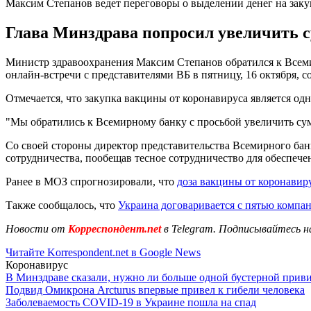
Максим Степанов ведет переговоры о выделении денег на зак
Глава Минздрава попросил увеличить с
Министр здравоохранения Максим Степанов обратился к Всемир
онлайн-встречи с представителями ВБ в пятницу, 16 октября, 
Отмечается, что закупка вакцины от коронавируса является о
"Мы обратились к Всемирному банку с просьбой увеличить сум
Со своей стороны директор представительства Всемирного бан
сотрудничества, пообещав тесное сотрудничество для обеспече
Ранее в МОЗ спрогнозировали, что
доза вакцины от коронавиру
Также сообщалось, что
Украина договаривается с пятью компа
Новости от
Корреспондент.net
в Telegram. Подписывайтесь н
Читайте Korrespondent.net в Google News
Коронавирус
В Минздраве сказали, нужно ли больше одной бустерной прив
Подвид Омикрона Arcturus впервые привел к гибели человека
Заболеваемость COVID-19 в Украине пошла на спад