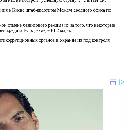
 за нас не построит успешную страну", - считает он.
дания в Киеве штаб-квартиры Международного офиса по
й отмене безвизового режима из-за того, что некоторые
ей кредита ЕС в размере €1,2 млрд.
икоррупционных органов в Украине из-под контроля