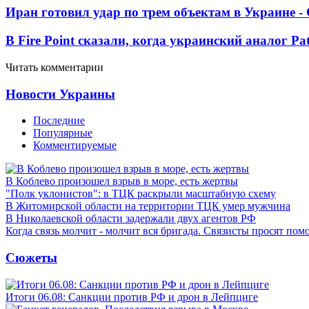
Иран готовил удар по трем объектам в Украине 
В Fire Point сказали, когда украинский аналог Pa
Читать комментарии
Новости Украины
Последние
Популярные
Комментируемые
В Коблево произошел взрыв в море, есть жертвы
"Полк уклонистов": в ТЦК раскрыли масштабную схему
В Житомирской области на территории ТЦК умер мужчина
В Николаевской области задержали двух агентов РФ
Когда связь молчит - молчит вся бригада. Связисты просят по
Сюжеты
Итоги 06.08: Санкции против РФ и дрон в Лейпциге