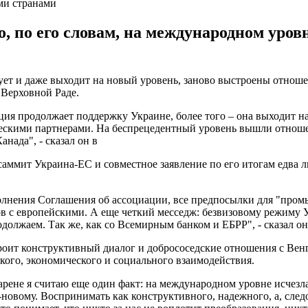
ми странами
то, по его словам, на международном уров
 и даже выходит на новый уровень, заново выстроены отношения
 Верховной Раде.
лиция продолжает поддержку Украине, более того – она выходит
ескими партнерами. На беспрецедентный уровень вышли отнош
нада", - сказал он в
 саммит Украина-ЕС и совместное заявление по его итогам едва 
лнения Соглашения об ассоциации, все предпосылки для "пром
в с европейскими. А еще четкий месседж: безвизовому режиму У
должаем. Так же, как со Всемирным банком и ЕБРР", - сказал он
троит конструктивный диалог и добрососедские отношения с Ве
кого, экономического и социального взаимодействия.
арене я считаю еще один факт: на международном уровне исчез
новому. Воспринимать как конструктивного, надежного, а, следо