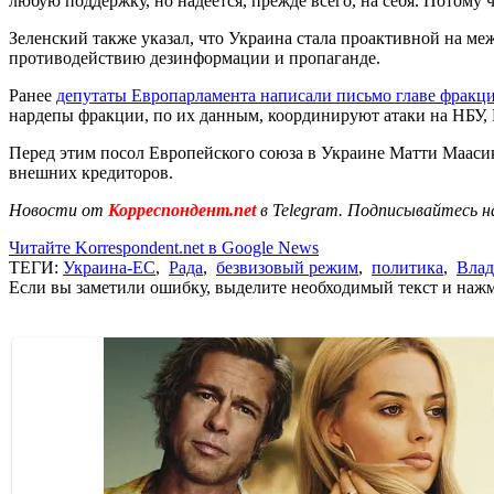
любую поддержку, но надеется, прежде всего, на себя. Потому ч
Зеленский также указал, что Украина стала проактивной на м
противодействию дезинформации и пропаганде.
Ранее
депутаты Европарламента написали письмо главе фракц
нардепы фракции, по их данным, координируют атаки на НБУ, Н
Перед этим посол Европейского союза в Украине Матти Маасик
внешних кредиторов.
Новости от
Корреспондент.net
в Telegram. Подписывайтесь н
Читайте Korrespondent.net в Google News
ТЕГИ:
Украина-ЕС
,
Рада
,
безвизовый режим
,
политика
,
Влад
Если вы заметили ошибку, выделите необходимый текст и нажми