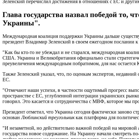
Зеленский перечислил достижения в отношениях с ЕС и други
Глава государства назвал победой то, ч
Украины".
Международная коалиция поддержки Украины дальше существует
президент Владимир Зеленский в своем ежегодном послании к
"Как бы кто-то не убеждал и не старался, международная коа
США. Украина и Великобритания официально стали стратегич
преувеличения международным побратимом, для нас остается Ка
Также Зеленский указал, что, по оценкам экспертов, недавний
ЕС.
"Отмечают наши успехи, в частности ощутимый прогресс выпо
пространстве с ЕС, углубленной интеграции украинских рынко
говорил. Это касается и сотрудничества с МВФ, которое мы про
Президент отметил, что Украина сегодня фактически заново с
основан
Люблинский треугольник
как платформа для политичес
"И незаметной, но действительно важной победой на мировой 
государства новое содержание. На Украину начали смотреть по-