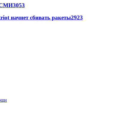
- СМИ
3053
triot начнет сбивать ракеты
2923
мощи