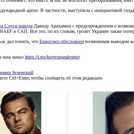
то понимает, что никто за нас не воплотит преобразования, никто
еждународной арене. В частности, выступила с инициативой соз
ии Слуги народа
Давиду Арахамии с предупреждением о возможно
АБУ и САП. Все это, по их словам, грозит Украине также потер
ас дал понять, что
Евросоюз обеспокоен
возможным выводом ант
а наш канал
https://t.me/korrespondentnet
имир Зеленский
те Ctrl+Enter, чтобы сообщить об этом редакции.