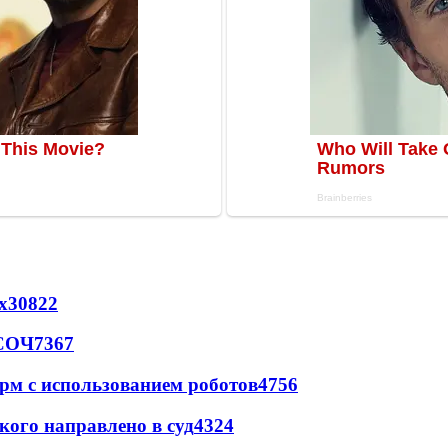
х
30822
 СОЧ
7367
рм с использованием роботов
4756
кого направлено в суд
4324