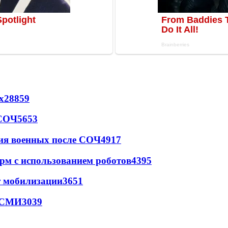
х
28859
 СОЧ
5653
ия военных после СОЧ
4917
рм с использованием роботов
4395
т мобилизации
3651
- СМИ
3039