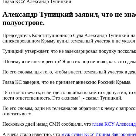
Глава КСУ Александр Тупицкий
Александр Тупицкий заявил, что не зн
полуострове.
Председатель Конституционного Суда Александр Тупицкий на 
аннексированном Крыму купил земельный участок и не указал 
Тупицкий утверждает, что не задекларировал покупку поскольку
"Почему я не внес в реестр? Я до сих пор не знаю, как это сдела
По его словам, для того, чтобы внести земельный участок в д
Глава КС заверил, что не признает аннексию Россией Крыма.
"Я готов отвечать, если где-то ошибки какие-то я допустил, т
нести ответственность. Это аксиома", - сказал Тупицкий.
По его словам, один из телеканалов обратился к нему с запросо
ответить всем.
Несколько дней назад СМИ сообщали, что
глава КСУ Александ
А вчера стало известно, что
муж судьи КСУ Ирины Завгородней