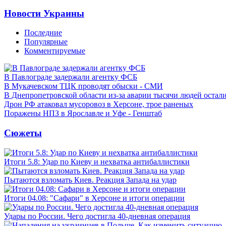
Новости Украины
Последние
Популярные
Комментируемые
В Павлограде задержали агентку ФСБ
В Мукачевском ТЦК проводят обыски - СМИ
В Днепропетровской области из-за аварии тысячи людей остали
Дрон РФ атаковал мусоровоз в Херсоне, трое раненых
Поражены НПЗ в Ярославле и Уфе - Генштаб
Сюжеты
Итоги 5.8: Удар по Киеву и нехватка антибаллистики
Пытаются взломать Киев. Реакция Запада на удар
Итоги 04.08: "Сафари" в Херсоне и итоги операции
Удары по России. Чего достигла 40-дневная операция