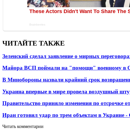
ЧИТАЙТЕ ТАКЖЕ
Зеленский сделал заявление о мирных переговора
Майора ВСП поймали на "помощи" военному в
В Минобороны назвали крайний срок возвращен
Украина впервые в мире провела воздушный шту
Правительство приняло изменения по отсрочке о
Иран готовил удар по трем объектам в Украине 
Читать комментарии