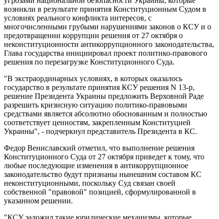
угрозами национальной безопасности Украины, которые
возникли в результате принятия Конституционным Судом в
условиях реального конфликта интересов, с
многочисленными грубыми нарушениями законов о КСУ и о
предотвращении коррупции решения от 27 октября о
неконституционности антикоррупционного законодательства,
Глава государства инициировал проект политико-правового
решения по перезагрузке Конституционного Суда.
"В экстраординарных условиях, в которых оказалось
государство в результате принятия КСУ решения N 13-р,
решение Президента Украины предложить Верховной Раде
разрешить кризисную ситуацию политико-правовыми
средствами является абсолютно обоснованным и полностью
соответствует ценностям, закрепленным Конституцией
Украины", - подчеркнул представитель Президента в КС.
Федор Вениславский отметил, что выполнение решения
Конституционного Суда от 27 октября приведет к тому, что
любые последующие изменения в антикоррупционное
законодательство будут признаны нынешним составом КС
неконституционными, поскольку Суд связан своей
собственной "правовой" позицией, сформулированной в
указанном решении.
"КСУ заложил такие юридические механизмы, которые