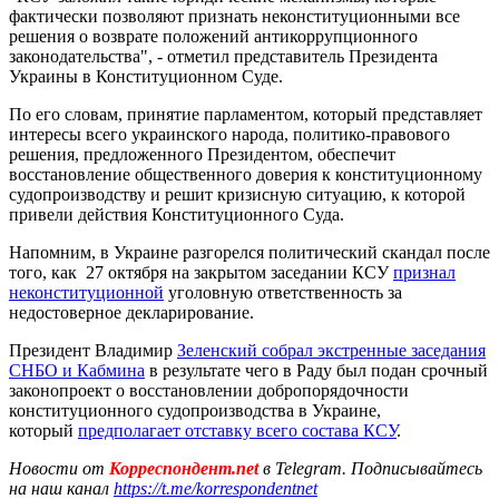
фактически позволяют признать неконституционными все
решения о возврате положений антикоррупционного
законодательства", - отметил представитель Президента
Украины в Конституционном Суде.
По его словам, принятие парламентом, который представляет
интересы всего украинского народа, политико-правового
решения, предложенного Президентом, обеспечит
восстановление общественного доверия к конституционному
судопроизводству и решит кризисную ситуацию, к которой
привели действия Конституционного Суда.
Напомним, в Украине разгорелся политический скандал после
того, как 27 октября на закрытом заседании КСУ
признал
неконституционной
уголовную ответственность за
недостоверное декларирование.
Президент Владимир
Зеленский собрал экстренные заседания
СНБО и Кабмина
в результате чего в Раду был подан срочный
законопроект о восстановлении добропорядочности
конституционного судопроизводства в Украине,
который
предполагает отставку всего состава КСУ
.
Новости от
Корреспондент.net
в Telegram. Подписывайтесь
на наш канал
https://t.me/korrespondentnet