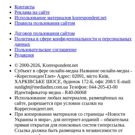
Контакты
Реклама на сайте
Использование материалов korrespondent.net
Правила пользования сайтом
Договор пользования сайтом
Политика в сфере конфиденциальности и персональных
данных
Пользовательское соглашение
Редакция
© 2000-2026, Korrespondent.net
Субъект в сфере онлайн-медиа Название онлайн-медиа -
«КореспонденТ.net» Адрес: 02091, місто Київ,
ХАРКІВСЬКЕ ШОСЕ, будинок 172-Б, офіс 208/1 E-mail:
sunlight@mediadim.com.ua
Телефон: 044-205-43-00
Идентификатор медиа - R40-06068
Использование любых материалов, размещённых на
сайте, разрешается при условии ссылки на
Корреспондент.net.
При копировании материалов со страницы «Новости
Украины и мира», для интернет-изданий – обязательна
прямая открытая для поисковых систем гиперссылка.
Ссылка должна быть размещена в независимости от