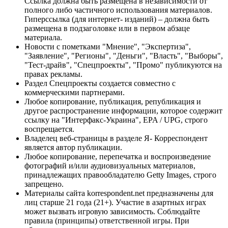
Ссылка должна быть размещена в независимости от
полного либо частичного использования материалов.
Гиперссылка (для интернет- изданий) – должна быть
размещена в подзаголовке или в первом абзаце
материала.
Новости с пометками "Мнение", "Экспертиза",
"Заявление", "Регионы", "Деньги", "Власть", "Выборы",
"Тест-драйв", "Спецпроекты", "Промо" публикуются на
правах рекламы.
Раздел Спецпроекты создается совместно с
коммерческими партнерами.
Любое копирование, публикация, републикация и
другое распространение информации, которое содержит
ссылку на "Интерфакс-Украина", EPA / UPG, строго
воспрещается.
Владелец веб-страницы в разделе Я- Корреспондент
является автор публикации.
Любое копирование, перепечатка и воспроизведение
фотографий и/или аудиовизуальных материалов,
принадлежащих правообладателю Getty Images, строго
запрещено.
Материалы сайта korrespondent.net предназначены для
лиц старше 21 года (21+). Участие в азартных играх
может вызвать игровую зависимость. Соблюдайте
правила (принципы) ответственной игры. При