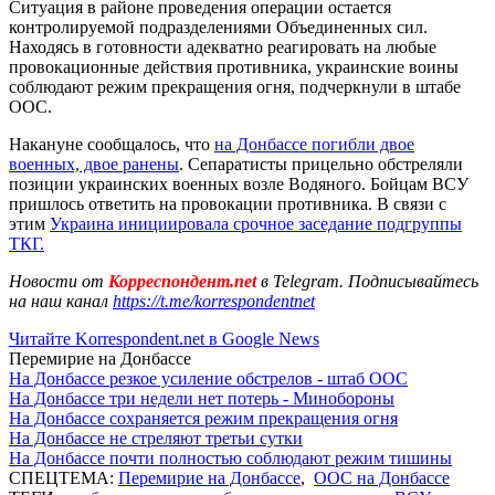
Ситуация в районе проведения операции остается
контролируемой подразделениями Объединенных сил.
Находясь в готовности адекватно реагировать на любые
провокационные действия противника, украинские воины
соблюдают режим прекращения огня, подчеркнули в штабе
ООС.
Накануне сообщалось, что
на Донбассе погибли двое
военных, двое ранены
. Сепаратисты прицельно обстреляли
позиции украинских военных возле Водяного. Бойцам ВСУ
пришлось ответить на провокации противника. В связи с
этим
Украина инициировала срочное заседание подгруппы
ТКГ.
Новости от
Корреспондент.net
в Telegram. Подписывайтесь
на наш канал
https://t.me/korrespondentnet
Читайте Korrespondent.net в Google News
Перемирие на Донбассе
На Донбассе резкое усиление обстрелов - штаб ООС
На Донбассе три недели нет потерь - Минобороны
На Донбассе сохраняется режим прекращения огня
На Донбассе не стреляют третьи сутки
На Донбассе почти полностью соблюдают режим тишины
СПЕЦТЕМА:
Перемирие на Донбассе
,
ООС на Донбассе