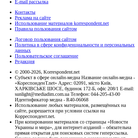
E-mail рассылка
Контакты
Реклама на сайте
Использование материалов korrespondent.net
Правила пользования сайтом
Договор пользования сайтом
Политика в сфере конфиденциальности и персональных
данных
Пользовательское соглашение
Редакция
© 2000-2026, Korrespondent.net
Субъект в сфере онлайн-медиа Название онлайн-медиа -
«КореспонденТ.net» Адрес: 02091, місто Київ,
ХАРКІВСЬКЕ ШОСЕ, будинок 172-Б, офіс 208/1 E-mail:
sunlight@mediadim.com.ua
Телефон: 044-205-43-00
Идентификатор медиа - R40-06068
Использование любых материалов, размещённых на
сайте, разрешается при условии ссылки на
Корреспондент.net.
При копировании материалов со страницы «Новости
Украины и мира», для интернет-изданий – обязательна
прямая открытая для поисковых систем гиперссылка.