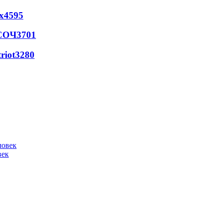
х
4595
 СОЧ
3701
riot
3280
век