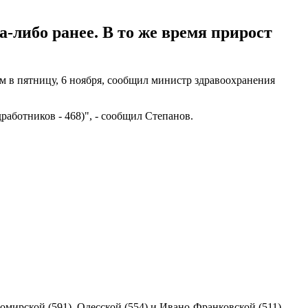
а-либо ранее. В то же время прирост
ом в пятницу, 6 ноября, сообщил министр здравоохранения
аботников - 468)", - сообщил Степанов.
омирской (591), Одесской (554) и Ивано-Франковской (511)