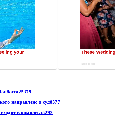
Донбасса
25379
кого направлено в суд
8377
 входит в комплект
5292