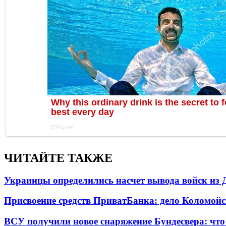
ЧИТАЙТЕ ТАКЖЕ
Украинцы определились насчет вывода войск из 
Присвоение средств ПриватБанка: дело Коломойс
ВСУ получили новое снаряжение Бундесвера: что