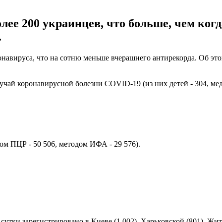
лее 200 украинцев, что больше, чем когд
.
ронавируса, что на сотню меньше вчерашнего антирекорда. Об эт
чай коронавирусной болезни COVID-19 (из них детей - 304, медр
дом ПЦР - 50 506, методом ИФА - 29 576).
тки зарегистрировано в Киеве (1 002), Харьковской (801), Жит