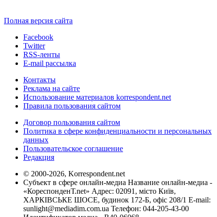
Полная версия сайта
Facebook
Twitter
RSS-ленты
E-mail рассылка
Контакты
Реклама на сайте
Использование материалов korrespondent.net
Правила пользования сайтом
Договор пользования сайтом
Политика в сфере конфиденциальности и персональных
данных
Пользовательское соглашение
Редакция
© 2000-2026, Korrespondent.net
Субъект в сфере онлайн-медиа Название онлайн-медиа -
«КореспонденТ.net» Адрес: 02091, місто Київ,
ХАРКІВСЬКЕ ШОСЕ, будинок 172-Б, офіс 208/1 E-mail:
sunlight@mediadim.com.ua
Телефон: 044-205-43-00