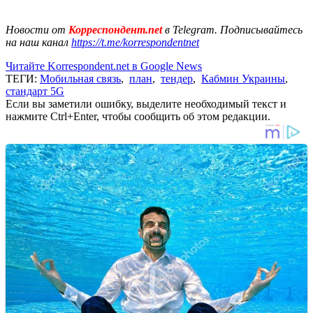
Новости от
Корреспондент.net
в Telegram. Подписывайтесь
на наш канал
https://t.me/korrespondentnet
Читайте Korrespondent.net в Google News
ТЕГИ:
Мобильная связь
,
план
,
тендер
,
Кабмин Украины
,
стандарт 5G
Если вы заметили ошибку, выделите необходимый текст и
нажмите Ctrl+Enter, чтобы сообщить об этом редакции.