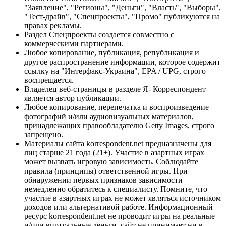
"Заявление", "Регионы", "Деньги", "Власть", "Выборы",
"Тест-драйв", "Спецпроекты", "Промо" публикуются на
правах рекламы.
Раздел Спецпроекты создается совместно с
коммерческими партнерами.
Любое копирование, публикация, републикация и
другое распространение информации, которое содержит
ссылку на "Интерфакс-Украина", EPA / UPG, строго
воспрещается.
Владелец веб-страницы в разделе Я- Корреспондент
является автор публикации.
Любое копирование, перепечатка и воспроизведение
фотографий и/или аудиовизуальных материалов,
принадлежащих правообладателю Getty Images, строго
запрещено.
Материалы сайта korrespondent.net предназначены для
лиц старше 21 года (21+). Участие в азартных играх
может вызвать игровую зависимость. Соблюдайте
правила (принципы) ответственной игры. При
обнаружении первых признаков зависимости
немедленно обратитесь к специалисту. Помните, что
участие в азартных играх не может являться источником
доходов или альтернативой работе. Информационный
ресурс korrespondent.net не проводит игры на реальные
и/или виртуальные деньги, сайт не принимает ни в