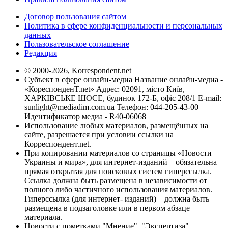
Договор пользования сайтом
Политика в сфере конфиденциальности и персональных
данных
Пользовательское соглашение
Редакция
© 2000-2026, Korrespondent.net
Субъект в сфере онлайн-медиа Название онлайн-медиа -
«КореспонденТ.net» Адрес: 02091, місто Київ,
ХАРКІВСЬКЕ ШОСЕ, будинок 172-Б, офіс 208/1 E-mail:
sunlight@mediadim.com.ua
Телефон: 044-205-43-00
Идентификатор медиа - R40-06068
Использование любых материалов, размещённых на
сайте, разрешается при условии ссылки на
Корреспондент.net.
При копировании материалов со страницы «Новости
Украины и мира», для интернет-изданий – обязательна
прямая открытая для поисковых систем гиперссылка.
Ссылка должна быть размещена в независимости от
полного либо частичного использования материалов.
Гиперссылка (для интернет- изданий) – должна быть
размещена в подзаголовке или в первом абзаце
материала.
Новости с пометками "Мнение", "Экспертиза",