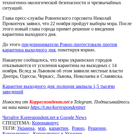
техногенно-экологической безопасности и чрезвычайных
ситуаций.
Глава пресс-службы Ровненского горсовета Николай
Прокопчук заявил, что 22 ноября пройдут выборы мэра. После
этого новый глава города примет решение о введении
карантина выходного дня.
До этого
предприниматели Ровно протестовали против
карантина выходного дня
, пикетируя мэрию.
Накануне сообщалось, что мэры украинских городов
отказываются от усиления карантина на выходных с 14
ноября. Вслед за Львовом об этом заявили местные власти
Днепра, Одессы, Черкасс, Львова, Николаева и Славянска.
Карантин выходного дня: полиция закрыла 1,5 тысячи
заведений
Новости от
Корреспондент.net
в Telegram. Подписывайтесь
на наш канал
https://t.me/korrespondentnet
Читайте Korrespondent.net в Google News
СПЕЦТЕМА:
Коронавирус
ТЕГИ:
Украина
,
мэр
,
карантин
,
Ровно
,
Решение
,
Коронавирус
,
Коронавирус в Украине