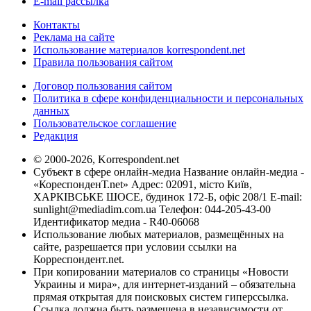
E-mail рассылка
Контакты
Реклама на сайте
Использование материалов korrespondent.net
Правила пользования сайтом
Договор пользования сайтом
Политика в сфере конфиденциальности и персональных
данных
Пользовательское соглашение
Редакция
© 2000-2026, Korrespondent.net
Субъект в сфере онлайн-медиа Название онлайн-медиа -
«КореспонденТ.net» Адрес: 02091, місто Київ,
ХАРКІВСЬКЕ ШОСЕ, будинок 172-Б, офіс 208/1 E-mail:
sunlight@mediadim.com.ua
Телефон: 044-205-43-00
Идентификатор медиа - R40-06068
Использование любых материалов, размещённых на
сайте, разрешается при условии ссылки на
Корреспондент.net.
При копировании материалов со страницы «Новости
Украины и мира», для интернет-изданий – обязательна
прямая открытая для поисковых систем гиперссылка.
Ссылка должна быть размещена в независимости от