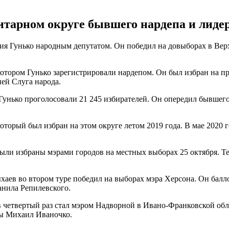
итарном округе бывшего нардепа и лиде
лия Гунько народным депутатом. Он победил на довыборах в Ве
 котором Гунько зарегистрировали нардепом. Он был избран на 
ей Слуга народа.
 Гунько проголосовали 21 245 избирателей. Он опередил бывшег
который был избран на этом округе летом 2019 года. В мае 2020
были избраны мэрами городов на местных выборах 25 октября. 
ыхаев во втором туре победил на выборах мэра Херсона. Он бал
анила Репилевского.
етвертый раз стал мэром Надворной в Ивано-Франковской облас
ды Михаил Иваночко.