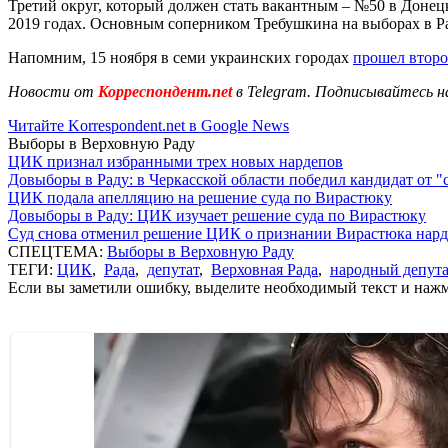
Третий округ, который должен стать вакантным – №50 в Донец
2019 годах. Основным соперником Требушкина на выборах в Р
Напомним, 15 ноября в семи украинских городах
прошел второ
Новости от
Корреспондент.net
в Telegram. Подписывайтесь н
Читайте Korrespondent.net в Google News
Выборы в Верховную Раду
ЦИК признал избранными трех новых нардепов
Довыборы в Раду: в Черкасской области победил кандидат от "
ЦИК подала апелляцию на решение суда по Вирастюку
Довыборы в Раду: ЦИК изучает решение суда по Вирастюку
Суд снова отменил решение ЦИК о признании Вирастюка на
СПЕЦТЕМА:
Выборы в Верховную Раду
ТЕГИ:
ЦИК
,
Рада
,
депутат
,
Верховная Рада
,
народный депута
Если вы заметили ошибку, выделите необходимый текст и нажми