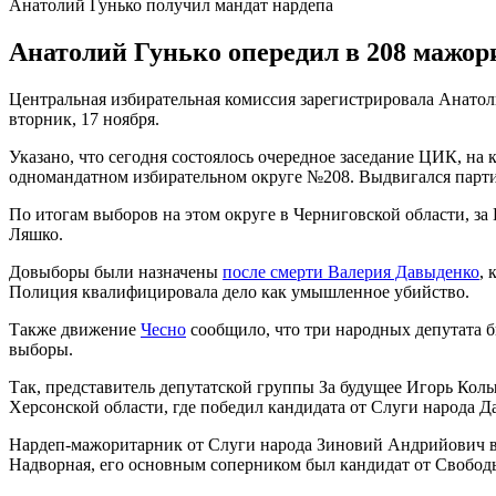
Анатолий Гунько получил мандат нардепа
Анатолий Гунько опередил в 208 мажор
Центральная избирательная комиссия зарегистрировала Анато
вторник, 17 ноября.
Указано, что сегодня состоялось очередное заседание ЦИК, на
одномандатном избирательном округе №208. Выдвигался парти
По итогам выборов на этом округе в Черниговской области, за
Ляшко.
Довыборы были назначены
после смерти Валерия Давыденко
, 
Полиция квалифицировала дело как умышленное убийство.
Также движение
Чесно
сообщило, что три народных депутата 
выборы.
Так, представитель депутатской группы За будущее Игорь Кол
Херсонской области, где победил кандидата от Слуги народа Д
Нардеп-мажоритарник от Слуги народа Зиновий Андрийович в ч
Надворная, его основным соперником был кандидат от Свобо