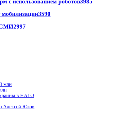
рм с использованием роботов
3985
т мобилизации
3590
- СМИ
2997
млн
Украины в НАТО
да Алексей Юков