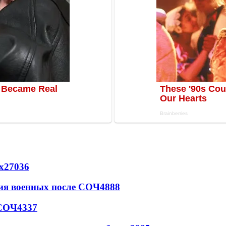
х
27036
ия военных после СОЧ
4888
 СОЧ
4337