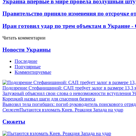
Украина впервые в мире провела воздушный шту
Правительство приняло изменения по отсрочке о
Иран готовил удар по трем объектам в Украине 
Читать комментарии
Новости Украины
Последние
Популярные
Комментируемые
Подозрение Стефанишиной: САП требует залог в размере 13,3 
Залужный объяснил свои слова о невозможности вступления 
Корецкий назвал шаги для спасения бизнеса
Вывозил тела погибших: погиб руководитель поискового отря
Сюжет
Пытаются взломать Киев. Реакция Запада на удар
Сюжеты