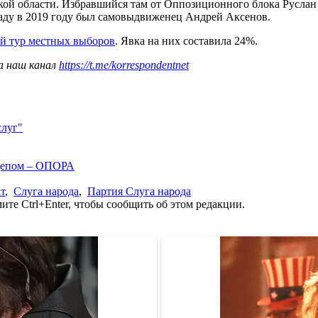
кой области. Избравшийся там от Оппозиционного блока Руслан 
аду в 2019 году был самовыдвиженец Андрей Аксенов.
й тур местных выборов
. Явка на них составила 24%.
а наш канал
https://t.me/korrespondentnet
слуг"
рдепом – ОПОРА
т
,
Слуга народа
,
Партия Слуга народа
те Ctrl+Enter, чтобы сообщить об этом редакции.