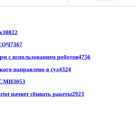
х
30822
 СОЧ
7367
рм с использованием роботов
4756
кого направлено в суд
4324
- СМИ
3053
triot начнет сбивать ракеты
2923