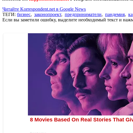
Читайте Korrespondent.net в Google News
ТЕГИ:
бизнес
,
законопроект
,
предприниматели
,
пандемия
,
ка
Если вы заметили ошибку, выделите необходимый текст и нажми