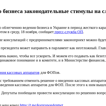
о бизнеса законодательные стимулы на с
о облегчению ведения бизнеса в Украине в период жесткого кар
ом в среду, 18 ноября, сообщает
пресс-служба ОП
.
ле консультаций с предпринимателями законопроект можно будет
 президента может направить в парламент как неотложный. Главн
чень важно, чтобы все ускорить. И можем его подавать как безот
динаковое понимание и в комитете, и в Министерстве финансов, и
ения кассовых аппаратов
для ФОПов.
с требованием отменить решение о введении кассовых аппарато
ведения кассовых аппаратов для ФОП. После этого к ним вышл
. Депутаты пообещали провести консультации по решению вопрос
а наш канал
https://t.me/korrespondentnet