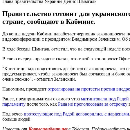
Глава правительства Украины Денис Шмыгаль
Правительство готовит для украинског
стране, сообщают в Кабмине.
До конца недели Кабмин наработает черновик законопроекта п
видеоконференции с президентом Владимиром Зеленским. Об эт
В ходе беседы Шмигаль отметил, что на следующей неделе пос
В свою очередь президент сказал, что такой законопроект Офис
"К пятнице надо подготовить драфт этого законопроекта, это о
предусматривает, чтобы законопроект был согласован и было о
очень сложно", - отметил Зеленский.
Напомним, президент
отреагировал на протесты против внедр
Ранее, предприниматели с самого утра
митинговали под Радой
парламенту
после того, как
Рада не проголосовала за отсрочку
в
Под вечер
протестующие под Радой договорились с нардепами
больше людей.
Новости от
Корреспондент.net
в Telegram. Подписывайтесь н