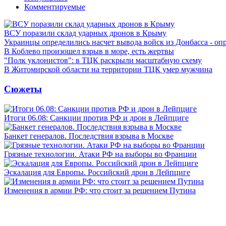
Комментируемые
ВСУ поразили склад ударных дронов в Крыму
Украинцы определились насчет вывода войск из Донбасса - оп
В Коблево произошел взрыв в море, есть жертвы
"Полк уклонистов": в ТЦК раскрыли масштабную схему
В Житомирской области на территории ТЦК умер мужчина
Сюжеты
Итоги 06.08: Санкции против РФ и дрон в Лейпциге
Банкет генералов. Последствия взрыва в Москве
Грязные технологии. Атаки РФ на выборы во Франции
Эскалация для Европы. Российский дрон в Лейпциге
Изменения в армии РФ: что стоит за решением Путина