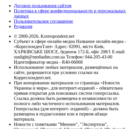
Договор пользования сайтом
Политика в сфере конфиденциальности и персональных
данных
Пользовательское соглашение
Редакция
© 2000-2026, Korrespondent.net
Субъект в сфере онлайн-медиа Название онлайн-медиа -
«КореспонденТ.net» Адрес: 02091, місто Київ,
ХАРКІВСЬКЕ ШОСЕ, будинок 172-Б, офіс 208/1 E-mail:
sunlight@mediadim.com.ua
Телефон: 044-205-43-00
Идентификатор медиа - R40-06068
Использование любых материалов, размещённых на
сайте, разрешается при условии ссылки на
Корреспондент.net.
При копировании материалов со страницы «Новости
Украины и мира», для интернет-изданий – обязательна
прямая открытая для поисковых систем гиперссылка.
Ссылка должна быть размещена в независимости от
полного либо частичного использования материалов.
Гиперссылка (для интернет- изданий) – должна быть
размещена в подзаголовке или в первом абзаце
материала.
Новости с пометками "Мнение", "Экспертиза",