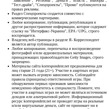
"Заявление", "Регионы", "Деньги", "Власть", "Выборы",
"Тест-драйв", "Спецпроекты", "Промо" публикуются на
правах рекламы.
Раздел Спецпроекты создается совместно с
коммерческими партнерами.
Любое копирование, публикация, републикация и
другое распространение информации, которое содержит
ссылку на "Интерфакс-Украина", EPA / UPG, строго
воспрещается.
Владелец веб-страницы в разделе Я- Корреспондент
является автор публикации.
Любое копирование, перепечатка и воспроизведение
фотографий и/или аудиовизуальных материалов,
принадлежащих правообладателю Getty Images, строго
запрещено.
Материалы сайта korrespondent.net предназначены для
лиц старше 21 года (21+). Участие в азартных играх
может вызвать игровую зависимость. Соблюдайте
правила (принципы) ответственной игры. При
обнаружении первых признаков зависимости
немедленно обратитесь к специалисту. Помните, что
участие в азартных играх не может являться источником
доходов или альтернативой работе. Информационный
ресурс korrespondent.net не проводит игры на реальные
и/или виртуальные деньги, сайт не принимает ни в