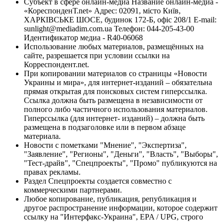
Субъект в сфере онлайн-медиа Название онлайн-медиа -
«КореспонденТ.net» Адрес: 02091, місто Київ,
ХАРКІВСЬКЕ ШОСЕ, будинок 172-Б, офіс 208/1 E-mail:
sunlight@mediadim.com.ua
Телефон: 044-205-43-00
Идентификатор медиа - R40-06068
Использование любых материалов, размещённых на
сайте, разрешается при условии ссылки на
Корреспондент.net.
При копировании материалов со страницы «Новости
Украины и мира», для интернет-изданий – обязательна
прямая открытая для поисковых систем гиперссылка.
Ссылка должна быть размещена в независимости от
полного либо частичного использования материалов.
Гиперссылка (для интернет- изданий) – должна быть
размещена в подзаголовке или в первом абзаце
материала.
Новости с пометками "Мнение", "Экспертиза",
"Заявление", "Регионы", "Деньги", "Власть", "Выборы",
"Тест-драйв", "Спецпроекты", "Промо" публикуются на
правах рекламы.
Раздел Спецпроекты создается совместно с
коммерческими партнерами.
Любое копирование, публикация, републикация и
другое распространение информации, которое содержит
ссылку на "Интерфакс-Украина", EPA / UPG, строго