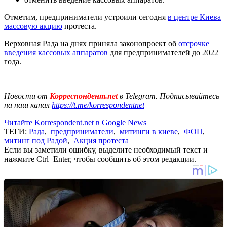
Отметим, предприниматели устроили сегодня
в центре Киева
массовую акцию
протеста.
Верховная Рада на днях приняла законопроект об
отсрочке
введения кассовых аппаратов
для предпринимателей до 2022
года.
Новости от
Корреспондент.net
в Telegram. Подписывайтесь
на наш канал
https://t.me/korrespondentnet
Читайте Korrespondent.net в Google News
ТЕГИ:
Рада
,
предприниматели
,
митинги в киеве
,
ФОП
,
митинг под Радой
,
Акция протеста
Если вы заметили ошибку, выделите необходимый текст и
нажмите Ctrl+Enter, чтобы сообщить об этом редакции.