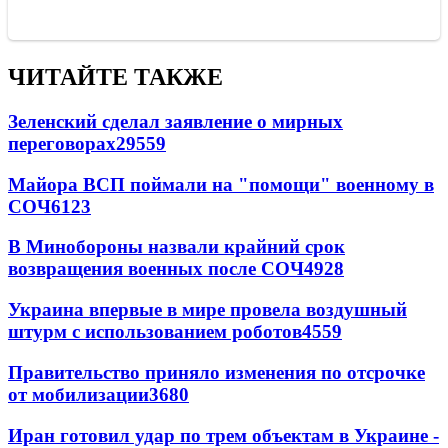
ЧИТАЙТЕ ТАКЖЕ
Зеленский сделал заявление о мирных
переговорах
29559
Майора ВСП поймали на "помощи" военному в
СОЧ
6123
В Минобороны назвали крайний срок
возвращения военных после СОЧ
4928
Украина впервые в мире провела воздушный
штурм с использованием роботов
4559
Правительство приняло изменения по отсрочке
от мобилизации
3680
Иран готовил удар по трем объектам в Украине -