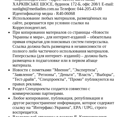
ХАРКІВСЬКЕ ШОСЕ, будинок 172-Б, офіс 208/1 E-mail:
sunlight@mediadim.com.ua
Телефон: 044-205-43-00
Идентификатор медиа - R40-06068
Использование любых материалов, размещённых на
сайте, разрешается при условии ссылки на
Корреспондент.net.
При копировании материалов со страницы «Новости
Украины и мира», для интернет-изданий – обязательна
прямая открытая для поисковых систем гиперссылка.
Ссылка должна быть размещена в независимости от
полного либо частичного использования материалов.
Гиперссылка (для интернет- изданий) – должна быть
размещена в подзаголовке или в первом абзаце
материала.
Новости с пометками "Мнение", "Экспертиза",
"Заявление", "Регионы", "Деньги", "Власть", "Выборы",
"Тест-драйв", "Спецпроекты", "Промо" публикуются на
правах рекламы.
Раздел Спецпроекты создается совместно с
коммерческими партнерами.
Любое копирование, публикация, републикация и
другое распространение информации, которое содержит
ссылку на "Интерфакс-Украина", EPA / UPG, строго
воспрещается.
Владелец веб-страницы в разделе Я- Корреспондент