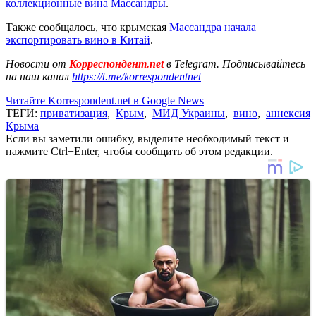
коллекционные вина Массандры
.
Также сообщалось, что крымская
Массандра начала
экспортировать вино в Китай
.
Новости от
Корреспондент.net
в Telegram. Подписывайтесь
на наш канал
https://t.me/korrespondentnet
Читайте Korrespondent.net в Google News
ТЕГИ:
приватизация
,
Крым
,
МИД Украины
,
вино
,
аннексия
Крыма
Если вы заметили ошибку, выделите необходимый текст и
нажмите Ctrl+Enter, чтобы сообщить об этом редакции.