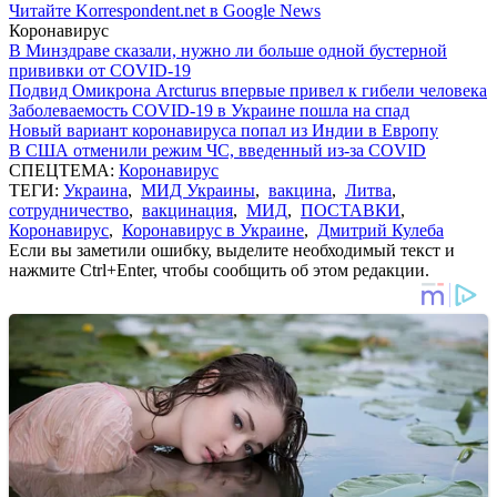
Читайте Korrespondent.net в Google News
Коронавирус
В Минздраве сказали, нужно ли больше одной бустерной
прививки от COVID-19
Подвид Омикрона Arcturus впервые привел к гибели человека
Заболеваемость COVID-19 в Украине пошла на спад
Новый вариант коронавируса попал из Индии в Европу
В США отменили режим ЧС, введенный из-за COVID
СПЕЦТЕМА:
Коронавирус
ТЕГИ:
Украина
,
МИД Украины
,
вакцина
,
Литва
,
сотрудничество
,
вакцинация
,
МИД
,
ПОСТАВКИ
,
Коронавирус
,
Коронавирус в Украине
,
Дмитрий Кулеба
Если вы заметили ошибку, выделите необходимый текст и
нажмите Ctrl+Enter, чтобы сообщить об этом редакции.