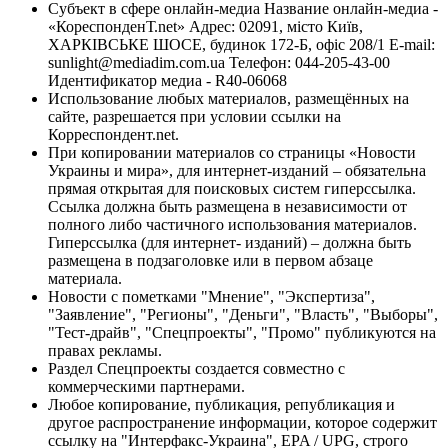
Субъект в сфере онлайн-медиа Название онлайн-медиа -
«КореспонденТ.net» Адрес: 02091, місто Київ,
ХАРКІВСЬКЕ ШОСЕ, будинок 172-Б, офіс 208/1 E-mail:
sunlight@mediadim.com.ua
Телефон: 044-205-43-00
Идентификатор медиа - R40-06068
Использование любых материалов, размещённых на
сайте, разрешается при условии ссылки на
Корреспондент.net.
При копировании материалов со страницы «Новости
Украины и мира», для интернет-изданий – обязательна
прямая открытая для поисковых систем гиперссылка.
Ссылка должна быть размещена в независимости от
полного либо частичного использования материалов.
Гиперссылка (для интернет- изданий) – должна быть
размещена в подзаголовке или в первом абзаце
материала.
Новости с пометками "Мнение", "Экспертиза",
"Заявление", "Регионы", "Деньги", "Власть", "Выборы",
"Тест-драйв", "Спецпроекты", "Промо" публикуются на
правах рекламы.
Раздел Спецпроекты создается совместно с
коммерческими партнерами.
Любое копирование, публикация, републикация и
другое распространение информации, которое содержит
ссылку на "Интерфакс-Украина", EPA / UPG, строго