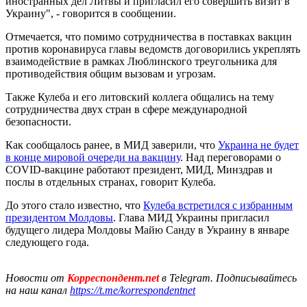
иностранных дел Литвы и пригласил его совершить визит в
Украину", - говорится в сообщении.
Отмечается, что помимо сотрудничества в поставках вакцин
против коронавируса главы ведомств договорились укреплять
взаимодействие в рамках Люблинского треугольника для
противодействия общим вызовам и угрозам.
Также Кулеба и его литовский коллега общались на тему
сотрудничества двух стран в сфере международной
безопасности.
Как сообщалось ранее, в МИД заверили, что
Украина не будет
в конце мировой очереди на вакцину
. Над переговорами о
COVID-вакцине работают президент, МИД, Минздрав и
послы в отдельных странах, говорит Кулеба.
До этого стало известно, что
Кулеба встретился с избранным
президентом Молдовы
. Глава МИД Украины пригласил
будущего лидера Молдовы Майю Санду в Украину в январе
следующего года.
Новости от
Корреспондент.net
в Telegram. Подписывайтесь
на наш канал
https://t.me/korrespondentnet