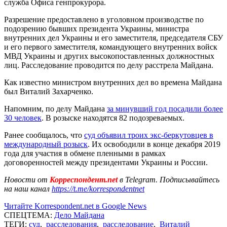
служба Офиса генпрокурора.
Разрешение предоставлено в уголовном производстве по
подозрению бывших президента Украины, министра
внутренних дел Украины и его заместителя, председателя СБУ
и его первого заместителя, командующего внутренних войск
МВД Украины и других высокопоставленных должностных
лиц. Расследование проводится по делу расстрела Майдана.
Как известно министром внутренних дел во времена Майдана
был Виталий Захарченко.
Напомним, по делу Майдана
за минувший год посадили более
30 человек
. В розыске находятся 82 подозреваемых.
Ранее сообщалось, что
суд объявил троих экс-беркутовцев в
международный розыск
. Их освободили в конце декабря 2019
года для участия в обмене пленными в рамках
договоренностей между президентами Украины и России.
Новости от
Корреспондент.net
в Telegram. Подписывайтесь
на наш канал
https://t.me/korrespondentnet
Читайте Korrespondent.net в Google News
СПЕЦТЕМА:
Дело Майдана
ТЕГИ:
суд
,
расследования
,
расследование
,
Виталий