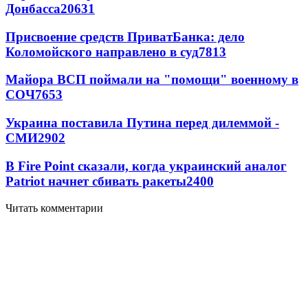
Донбасса
20631
Присвоение средств ПриватБанка: дело
Коломойского направлено в суд
7813
Майора ВСП поймали на "помощи" военному в
СОЧ
7653
Украина поставила Путина перед дилеммой -
СМИ
2902
В Fire Point сказали, когда украинский аналог
Patriot начнет сбивать ракеты
2400
Читать комментарии