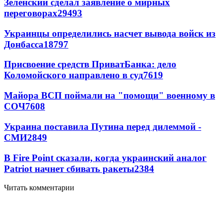
Зеленский сделал заявление о мирных
переговорах
29493
Украинцы определились насчет вывода войск из
Донбасса
18797
Присвоение средств ПриватБанка: дело
Коломойского направлено в суд
7619
Майора ВСП поймали на "помощи" военному в
СОЧ
7608
Украина поставила Путина перед дилеммой -
СМИ
2849
В Fire Point сказали, когда украинский аналог
Patriot начнет сбивать ракеты
2384
Читать комментарии