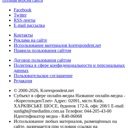
Полная версия сайта
Facebook
Twitter
RSS-ленты
E-mail рассылка
Контакты
Реклама на сайте
Использование материалов korrespondent.net
Правила пользования сайтом
Договор пользования сайтом
Политика в сфере конфиденциальности и персональных
данных
Пользовательское соглашение
Редакция
© 2000-2026, Korrespondent.net
Субъект в сфере онлайн-медиа Название онлайн-медиа -
«КореспонденТ.net» Адрес: 02091, місто Київ,
ХАРКІВСЬКЕ ШОСЕ, будинок 172-Б, офіс 208/1 E-mail:
sunlight@mediadim.com.ua
Телефон: 044-205-43-00
Идентификатор медиа - R40-06068
Использование любых материалов, размещённых на
сайте, разрешается при условии ссылки на