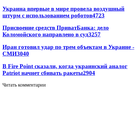
Украина впервые в мире провела воздушный
штурм с использованием роботов
4723
Присвоение средств ПриватБанка: дело
Коломойского направлено в суд
3257
Иран готовил удар по трем объектам в Украине -
СМИ
3040
В Fire Point сказали, когда украинский аналог
Patriot начнет сбивать ракеты
2904
Читать комментарии