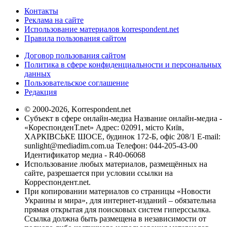
Контакты
Реклама на сайте
Использование материалов korrespondent.net
Правила пользования сайтом
Договор пользования сайтом
Политика в сфере конфиденциальности и персональных
данных
Пользовательское соглашение
Редакция
© 2000-2026, Korrespondent.net
Субъект в сфере онлайн-медиа Название онлайн-медиа -
«КореспонденТ.net» Адрес: 02091, місто Київ,
ХАРКІВСЬКЕ ШОСЕ, будинок 172-Б, офіс 208/1 E-mail:
sunlight@mediadim.com.ua
Телефон: 044-205-43-00
Идентификатор медиа - R40-06068
Использование любых материалов, размещённых на
сайте, разрешается при условии ссылки на
Корреспондент.net.
При копировании материалов со страницы «Новости
Украины и мира», для интернет-изданий – обязательна
прямая открытая для поисковых систем гиперссылка.
Ссылка должна быть размещена в независимости от