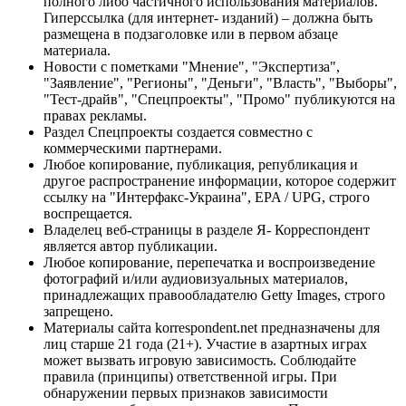
полного либо частичного использования материалов.
Гиперссылка (для интернет- изданий) – должна быть
размещена в подзаголовке или в первом абзаце
материала.
Новости с пометками "Мнение", "Экспертиза",
"Заявление", "Регионы", "Деньги", "Власть", "Выборы",
"Тест-драйв", "Спецпроекты", "Промо" публикуются на
правах рекламы.
Раздел Спецпроекты создается совместно с
коммерческими партнерами.
Любое копирование, публикация, републикация и
другое распространение информации, которое содержит
ссылку на "Интерфакс-Украина", EPA / UPG, строго
воспрещается.
Владелец веб-страницы в разделе Я- Корреспондент
является автор публикации.
Любое копирование, перепечатка и воспроизведение
фотографий и/или аудиовизуальных материалов,
принадлежащих правообладателю Getty Images, строго
запрещено.
Материалы сайта korrespondent.net предназначены для
лиц старше 21 года (21+). Участие в азартных играх
может вызвать игровую зависимость. Соблюдайте
правила (принципы) ответственной игры. При
обнаружении первых признаков зависимости