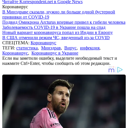
Читайте Korrespondent.net в Google News
Коронавирус
В Минздраве сказали, нужно ли больше одной бустерной
прививки от COVID-19
Подвид Омикрона Arcturus впервые привел к гибели человека
Заболеваемость COVID-19 в Украине пошла на спад
Новый вариант коронавируса попал из Индии в Европу
В США отменили режим ЧС, введенный из-за COVID
СПЕЦТЕМА:
Коронавирус
ТЕГИ:
статистика
,
Минздрав
,
Вирус
,
инфекция
,
Коронавирус
,
Коронавирус в Украине
Если вы заметили ошибку, выделите необходимый текст и
нажмите Ctrl+Enter, чтобы сообщить об этом редакции.