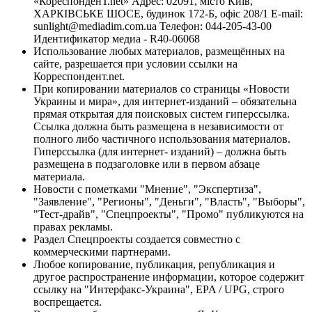
«КореспонденТ.net» Адрес: 02091, місто Київ,
ХАРКІВСЬКЕ ШОСЕ, будинок 172-Б, офіс 208/1 E-mail:
sunlight@mediadim.com.ua
Телефон: 044-205-43-00
Идентификатор медиа - R40-06068
Использование любых материалов, размещённых на
сайте, разрешается при условии ссылки на
Корреспондент.net.
При копировании материалов со страницы «Новости
Украины и мира», для интернет-изданий – обязательна
прямая открытая для поисковых систем гиперссылка.
Ссылка должна быть размещена в независимости от
полного либо частичного использования материалов.
Гиперссылка (для интернет- изданий) – должна быть
размещена в подзаголовке или в первом абзаце
материала.
Новости с пометками "Мнение", "Экспертиза",
"Заявление", "Регионы", "Деньги", "Власть", "Выборы",
"Тест-драйв", "Спецпроекты", "Промо" публикуются на
правах рекламы.
Раздел Спецпроекты создается совместно с
коммерческими партнерами.
Любое копирование, публикация, републикация и
другое распространение информации, которое содержит
ссылку на "Интерфакс-Украина", EPA / UPG, строго
воспрещается.