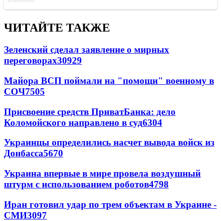
ЧИТАЙТЕ ТАКЖЕ
Зеленский сделал заявление о мирных
переговорах
30929
Майора ВСП поймали на "помощи" военному в
СОЧ
7505
Присвоение средств ПриватБанка: дело
Коломойского направлено в суд
6304
Украинцы определились насчет вывода войск из
Донбасса
5670
Украина впервые в мире провела воздушный
штурм с использованием роботов
4798
Иран готовил удар по трем объектам в Украине -
СМИ
3097