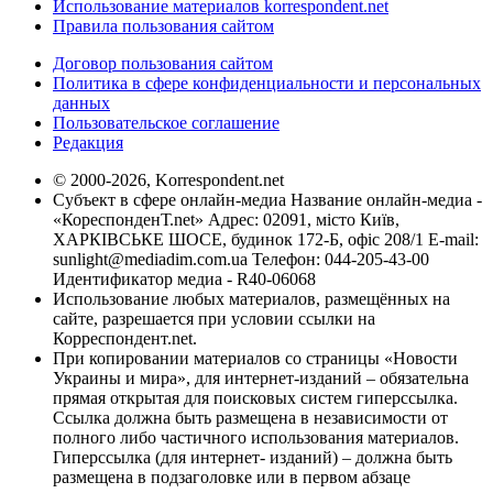
Использование материалов korrespondent.net
Правила пользования сайтом
Договор пользования сайтом
Политика в сфере конфиденциальности и персональных
данных
Пользовательское соглашение
Редакция
© 2000-2026, Korrespondent.net
Субъект в сфере онлайн-медиа Название онлайн-медиа -
«КореспонденТ.net» Адрес: 02091, місто Київ,
ХАРКІВСЬКЕ ШОСЕ, будинок 172-Б, офіс 208/1 E-mail:
sunlight@mediadim.com.ua
Телефон: 044-205-43-00
Идентификатор медиа - R40-06068
Использование любых материалов, размещённых на
сайте, разрешается при условии ссылки на
Корреспондент.net.
При копировании материалов со страницы «Новости
Украины и мира», для интернет-изданий – обязательна
прямая открытая для поисковых систем гиперссылка.
Ссылка должна быть размещена в независимости от
полного либо частичного использования материалов.
Гиперссылка (для интернет- изданий) – должна быть
размещена в подзаголовке или в первом абзаце