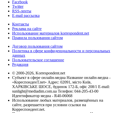
Facebook
Twitter
RSS-ленты
E-mail рассылка
Контакты
Реклама на сайте
Использование материалов korrespondent.net
Правила пользования сайтом
Договор пользования сайтом
Политика в сфере конфиденциальности и персональных
данных
Пользовательское соглашение
Редакция
© 2000-2026, Korrespondent.net
Субъект в сфере онлайн-медиа Название онлайн-медиа -
«КореспонденТ.net» Адрес: 02091, місто Київ,
ХАРКІВСЬКЕ ШОСЕ, будинок 172-Б, офіс 208/1 E-mail:
sunlight@mediadim.com.ua
Телефон: 044-205-43-00
Идентификатор медиа - R40-06068
Использование любых материалов, размещённых на
сайте, разрешается при условии ссылки на
Корреспондент.net.