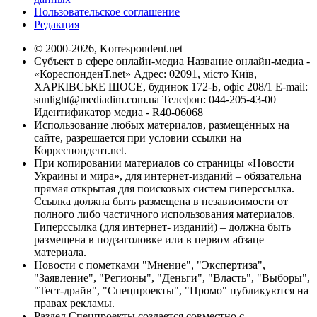
Пользовательское соглашение
Редакция
© 2000-2026, Korrespondent.net
Субъект в сфере онлайн-медиа Название онлайн-медиа -
«КореспонденТ.net» Адрес: 02091, місто Київ,
ХАРКІВСЬКЕ ШОСЕ, будинок 172-Б, офіс 208/1 E-mail:
sunlight@mediadim.com.ua
Телефон: 044-205-43-00
Идентификатор медиа - R40-06068
Использование любых материалов, размещённых на
сайте, разрешается при условии ссылки на
Корреспондент.net.
При копировании материалов со страницы «Новости
Украины и мира», для интернет-изданий – обязательна
прямая открытая для поисковых систем гиперссылка.
Ссылка должна быть размещена в независимости от
полного либо частичного использования материалов.
Гиперссылка (для интернет- изданий) – должна быть
размещена в подзаголовке или в первом абзаце
материала.
Новости с пометками "Мнение", "Экспертиза",
"Заявление", "Регионы", "Деньги", "Власть", "Выборы",
"Тест-драйв", "Спецпроекты", "Промо" публикуются на
правах рекламы.
Раздел Спецпроекты создается совместно с