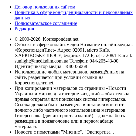
Договор пользования сайтом
Политика в сфере конфиденциальности и персональных
данных
Пользовательское соглашение
Редакция
© 2000-2026, Korrespondent.net
Субъект в сфере онлайн-медиа Название онлайн-медиа -
«КореспонденТ.net» Адрес: 02091, місто Київ,
ХАРКІВСЬКЕ ШОСЕ, будинок 172-Б, офіс 208/1 E-mail:
sunlight@mediadim.com.ua
Телефон: 044-205-43-00
Идентификатор медиа - R40-06068
Использование любых материалов, размещённых на
сайте, разрешается при условии ссылки на
Корреспондент.net.
При копировании материалов со страницы «Новости
Украины и мира», для интернет-изданий – обязательна
прямая открытая для поисковых систем гиперссылка.
Ссылка должна быть размещена в независимости от
полного либо частичного использования материалов.
Гиперссылка (для интернет- изданий) – должна быть
размещена в подзаголовке или в первом абзаце
материала.
Новости с пометками "Мнение", "Экспертиза",