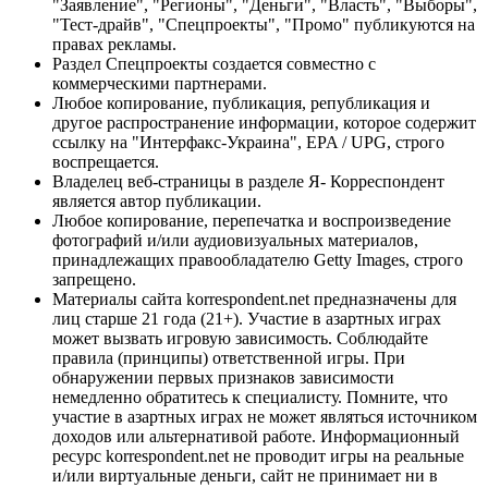
"Заявление", "Регионы", "Деньги", "Власть", "Выборы",
"Тест-драйв", "Спецпроекты", "Промо" публикуются на
правах рекламы.
Раздел Спецпроекты создается совместно с
коммерческими партнерами.
Любое копирование, публикация, републикация и
другое распространение информации, которое содержит
ссылку на "Интерфакс-Украина", EPA / UPG, строго
воспрещается.
Владелец веб-страницы в разделе Я- Корреспондент
является автор публикации.
Любое копирование, перепечатка и воспроизведение
фотографий и/или аудиовизуальных материалов,
принадлежащих правообладателю Getty Images, строго
запрещено.
Материалы сайта korrespondent.net предназначены для
лиц старше 21 года (21+). Участие в азартных играх
может вызвать игровую зависимость. Соблюдайте
правила (принципы) ответственной игры. При
обнаружении первых признаков зависимости
немедленно обратитесь к специалисту. Помните, что
участие в азартных играх не может являться источником
доходов или альтернативой работе. Информационный
ресурс korrespondent.net не проводит игры на реальные
и/или виртуальные деньги, сайт не принимает ни в