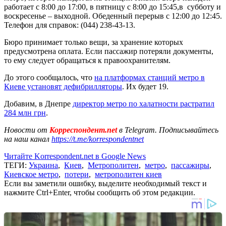
работает с 8:00 до 17:00, в пятницу с 8:00 до 15:45,в субботу и
воскресенье – выходной. Обеденный перерыв с 12:00 до 12:45.
Телефон для справок: (044) 238-43-13.
Бюро принимает только вещи, за хранение которых
предусмотрена оплата. Если пассажир потеряли документы,
то ему следует обращаться к правоохранителям.
До этого сообщалось, что
на платформах станций метро в
Киеве установят дефибрилляторы
. Их будет 19.
Добавим, в Днепре
директор метро по халатности растратил
284 млн грн
.
Новости от
Корреспондент.net
в Telegram. Подписывайтесь
на наш канал
https://t.me/korrespondentnet
Читайте Korrespondent.net в Google News
ТЕГИ:
Украина
,
Киев
,
Метрополитен
,
метро
,
пассажиры
,
Киевское метро
,
потери
,
метрополитен киев
Если вы заметили ошибку, выделите необходимый текст и
нажмите Ctrl+Enter, чтобы сообщить об этом редакции.