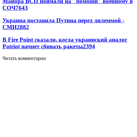
Майора ВСП поймали на "помощи" военному в
СОЧ
7643
Украина поставила Путина перед дилеммой -
СМИ
2882
В Fire Point сказали, когда украинский аналог
Patriot начнет сбивать ракеты
2394
Читать комментарии