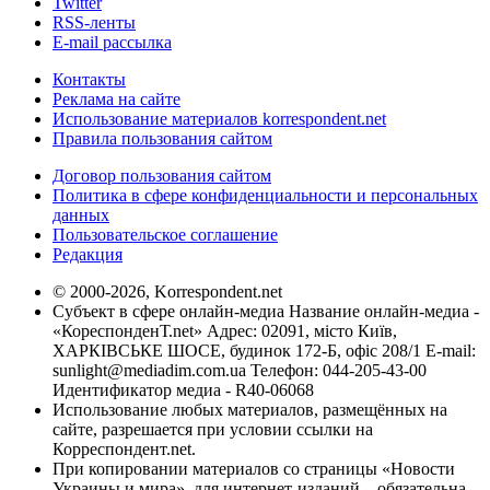
Twitter
RSS-ленты
E-mail рассылка
Контакты
Реклама на сайте
Использование материалов korrespondent.net
Правила пользования сайтом
Договор пользования сайтом
Политика в сфере конфиденциальности и персональных
данных
Пользовательское соглашение
Редакция
© 2000-2026, Korrespondent.net
Субъект в сфере онлайн-медиа Название онлайн-медиа -
«КореспонденТ.net» Адрес: 02091, місто Київ,
ХАРКІВСЬКЕ ШОСЕ, будинок 172-Б, офіс 208/1 E-mail:
sunlight@mediadim.com.ua
Телефон: 044-205-43-00
Идентификатор медиа - R40-06068
Использование любых материалов, размещённых на
сайте, разрешается при условии ссылки на
Корреспондент.net.
При копировании материалов со страницы «Новости
Украины и мира», для интернет-изданий – обязательна