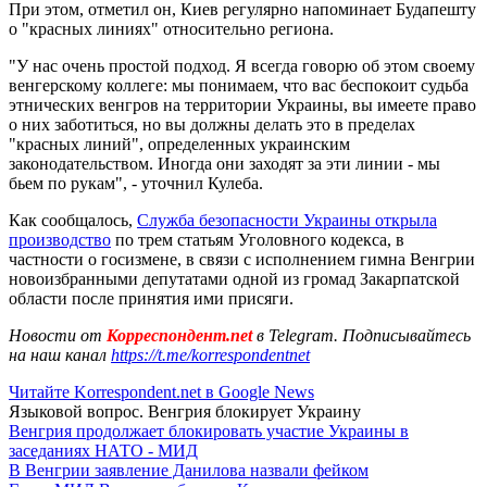
При этом, отметил он, Киев регулярно напоминает Будапешту
о "красных линиях" относительно региона.
"У нас очень простой подход. Я всегда говорю об этом своему
венгерскому коллеге: мы понимаем, что вас беспокоит судьба
этнических венгров на территории Украины, вы имеете право
о них заботиться, но вы должны делать это в пределах
"красных линий", определенных украинским
законодательством. Иногда они заходят за эти линии - мы
бьем по рукам", - уточнил Кулеба.
Как сообщалось,
Служба безопасности Украины открыла
производство
по трем статьям Уголовного кодекса, в
частности о госизмене, в связи с исполнением гимна Венгрии
новоизбранными депутатами одной из громад Закарпатской
области после принятия ими присяги.
Новости от
Корреспондент.net
в Telegram. Подписывайтесь
на наш канал
https://t.me/korrespondentnet
Читайте Korrespondent.net в Google News
Языковой вопрос. Венгрия блокирует Украину
Венгрия продолжает блокировать участие Украины в
заседаниях НАТО - МИД
В Венгрии заявление Данилова назвали фейком