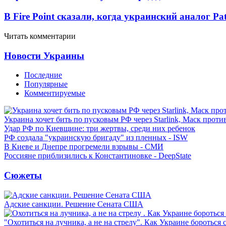
В Fire Point сказали, когда украинский аналог Pa
Читать комментарии
Новости Украины
Последние
Популярные
Комментируемые
Украина хочет бить по пусковым РФ через Starlink, Маск прот
Удар РФ по Киевщине: три жертвы, среди них ребенок
РФ создала "украинскую бригаду" из пленных - ISW
В Киеве и Днепре прогремели взрывы - СМИ
Россияне приблизились к Константиновке - DeepState
Сюжеты
Адские санкции. Решение Сената США
"Охотиться на лучника, а не на стрелу". Как Украине бороться 