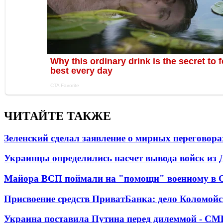
ЧИТАЙТЕ ТАКЖЕ
Зеленский сделал заявление о мирных переговора
Украинцы определились насчет вывода войск из 
Майора ВСП поймали на "помощи" военному в
Присвоение средств ПриватБанка: дело Коломойс
Украина поставила Путина перед дилеммой - СМ