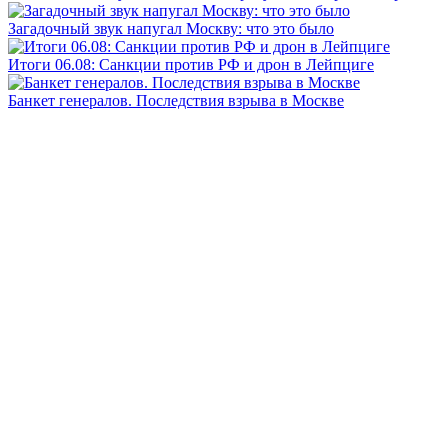
Загадочный звук напугал Москву: что это было
Итоги 06.08: Санкции против РФ и дрон в Лейпциге
Банкет генералов. Последствия взрыва в Москве