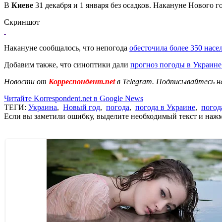
В
Киеве
31 декабря и 1 января без осадков. Накануне Нового
Скриншот
Накануне сообщалось, что непогода
обесточила более 350 нас
Добавим также, что синоптики дали
прогноз погоды в Украине
Новости от
Корреспондент.net
в Telegram. Подписывайтесь н
Читайте Korrespondent.net в Google News
ТЕГИ:
Украина
,
Новый год
,
погода
,
погода в Украине
,
погод
Если вы заметили ошибку, выделите необходимый текст и нажми