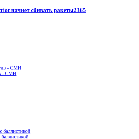
triot начнет сбивать ракеты
2365
ив - СМИ
с баллистикой