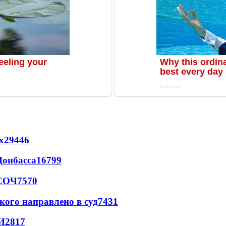
х
29446
Донбасса
16799
 СОЧ
7570
кого направлено в суд
7431
И
2817