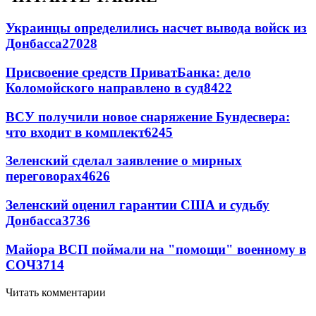
Украинцы определились насчет вывода войск из
Донбасса
27028
Присвоение средств ПриватБанка: дело
Коломойского направлено в суд
8422
ВСУ получили новое снаряжение Бундесвера:
что входит в комплект
6245
Зеленский сделал заявление о мирных
переговорах
4626
Зеленский оценил гарантии США и судьбу
Донбасса
3736
Майора ВСП поймали на "помощи" военному в
СОЧ
3714
Читать комментарии