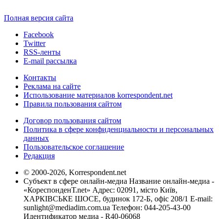
Полная версия сайта
Facebook
Twitter
RSS-ленты
E-mail рассылка
Контакты
Реклама на сайте
Использование материалов korrespondent.net
Правила пользования сайтом
Договор пользования сайтом
Политика в сфере конфиденциальности и персональных
данных
Пользовательское соглашение
Редакция
© 2000-2026, Korrespondent.net
Субъект в сфере онлайн-медиа Название онлайн-медиа -
«КореспонденТ.net» Адрес: 02091, місто Київ,
ХАРКІВСЬКЕ ШОСЕ, будинок 172-Б, офіс 208/1 E-mail:
sunlight@mediadim.com.ua
Телефон: 044-205-43-00
Идентификатор медиа - R40-06068