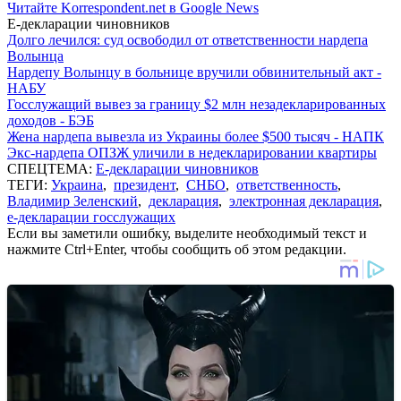
Читайте Korrespondent.net в Google News
Е-декларации чиновников
Долго лечился: суд освободил от ответственности нардепа
Волынца
Нардепу Волынцу в больнице вручили обвинительный акт -
НАБУ
Госслужащий вывез за границу $2 млн незадекларированных
доходов - БЭБ
Жена нардепа вывезла из Украины более $500 тысяч - НАПК
Экс-нардепа ОПЗЖ уличили в недекларировании квартиры
СПЕЦТЕМА:
Е-декларации чиновников
ТЕГИ:
Украина
,
президент
,
СНБО
,
ответственность
,
Владимир Зеленский
,
декларация
,
электронная декларация
,
е-декларации госслужащих
Если вы заметили ошибку, выделите необходимый текст и
нажмите Ctrl+Enter, чтобы сообщить об этом редакции.