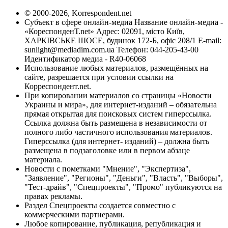
© 2000-2026, Korrespondent.net
Субъект в сфере онлайн-медиа Название онлайн-медиа -
«КореспонденТ.net» Адрес: 02091, місто Київ,
ХАРКІВСЬКЕ ШОСЕ, будинок 172-Б, офіс 208/1 E-mail:
sunlight@mediadim.com.ua
Телефон: 044-205-43-00
Идентификатор медиа - R40-06068
Использование любых материалов, размещённых на
сайте, разрешается при условии ссылки на
Корреспондент.net.
При копировании материалов со страницы «Новости
Украины и мира», для интернет-изданий – обязательна
прямая открытая для поисковых систем гиперссылка.
Ссылка должна быть размещена в независимости от
полного либо частичного использования материалов.
Гиперссылка (для интернет- изданий) – должна быть
размещена в подзаголовке или в первом абзаце
материала.
Новости с пометками "Мнение", "Экспертиза",
"Заявление", "Регионы", "Деньги", "Власть", "Выборы",
"Тест-драйв", "Спецпроекты", "Промо" публикуются на
правах рекламы.
Раздел Спецпроекты создается совместно с
коммерческими партнерами.
Любое копирование, публикация, републикация и