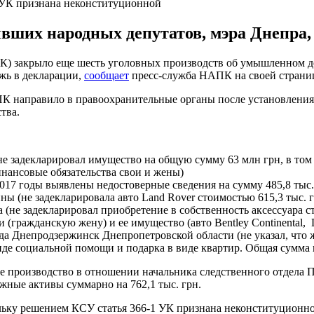
 УК признана неконституционной
ших народных депутатов, мэра Днепра, 
К) закрыло еще шесть уголовных производств об умышленном 
жь в декларации,
сообщает
пресс-служба НАПК на своей страниц
К направило в правоохранительные органы после установления 
тва.
не задекларировал имущество на общую сумму 63 млн грн, в том
инансовые обязательства свои и жены)
017 годы выявлены недостоверные сведения на сумму 485,8 тыс. г
ы (не задекларировала авто Land Rover стоимостью 615,3 тыс. 
 (не задекларировал приобретение в собственность аксессуара с
 (гражданскую жену) и ее имущество (авто Bentley Continental, 
ода Днепродзержинск Днепропетровской области (не указал, что
виде социальной помощи и подарка в виде квартир. Общая сумма 
е производство в отношении начальника следственного отдела 
жные активы суммарно на 762,1 тыс. грн.
льку решением КСУ статья 366-1 УК признана неконституционно