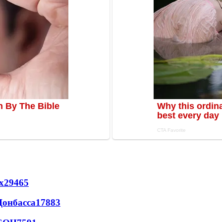
х
29465
Донбасса
17883