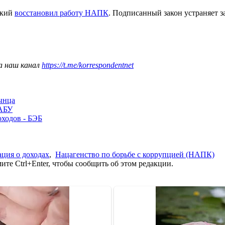
ский
восстановил работу НАПК
. Подписанный закон устраняет 
а наш канал
https://t.me/korrespondentnet
лынца
НАБУ
оходов - БЭБ
ация о доходах
,
Нацагенство по борьбе с коррупцией (НАПК)
те Ctrl+Enter, чтобы сообщить об этом редакции.