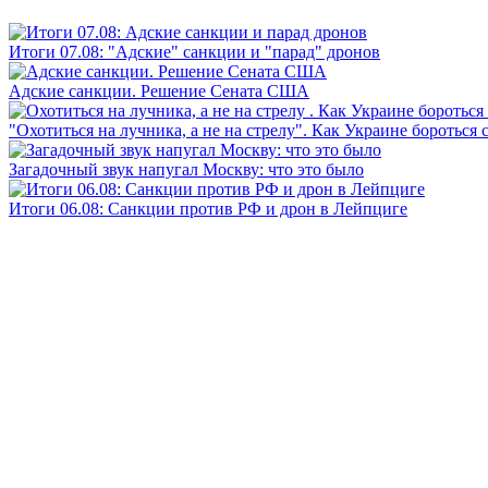
Итоги 07.08: "Адские" санкции и "парад" дронов
Адские санкции. Решение Сената США
"Охотиться на лучника, а не на стрелу". Как Украине бороться 
Загадочный звук напугал Москву: что это было
Итоги 06.08: Санкции против РФ и дрон в Лейпциге