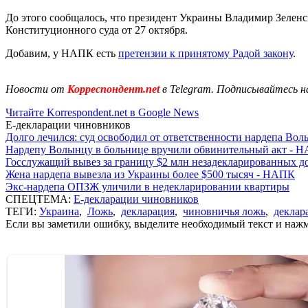
До этого сообщалось, что президент Украины Владимир Зелен
Конституционного суда от 27 октября.
Добавим, у НАПК есть
претензии к принятому Радой закону
.
Новости от
Корреспондент.net
в Telegram. Подписывайтесь н
Читайте Korrespondent.net в Google News
Е-декларации чиновников
Долго лечился: суд освободил от ответственности нардепа Во
Нардепу Волынцу в больнице вручили обвинительный акт - 
Госслужащий вывез за границу $2 млн незадекларированных д
Жена нардепа вывезла из Украины более $500 тысяч - НАПК
Экс-нардепа ОПЗЖ уличили в недекларировании квартиры
СПЕЦТЕМА:
Е-декларации чиновников
ТЕГИ:
Украина
,
Ложь
,
декларация
,
чиновничья ложь
,
деклар
Если вы заметили ошибку, выделите необходимый текст и нажми