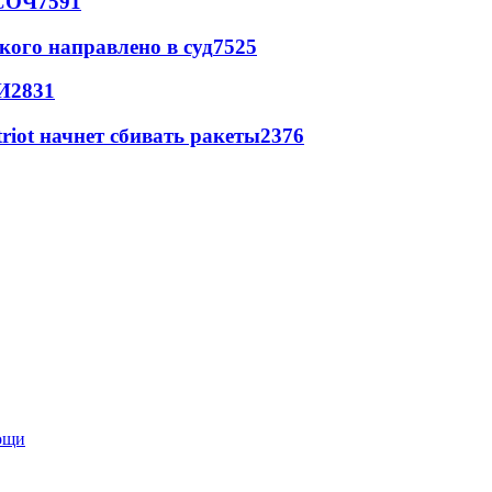
 СОЧ
7591
кого направлено в суд
7525
И
2831
triot начнет сбивать ракеты
2376
мощи