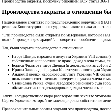
Производства закрыты, поскольку решением КСУ статья 366-1
Производства закрыты в отношении быв
Национальное агентство по предупреждению коррупции (НАП
решения Конституционного суда, отменившего наказание за ло
"Эти производства были открыты по материалам, которые НАП
полной проверки деклараций", - говорится в сообщении ведомс
Так, были закрыты производства в отношении:
Игорь Шкиря, народного депутата Украины VIII созыва (
собственные корпоративные права, доход члена семьи, ф
Бориса Филатова, мэра Днепра (в декларациях за 2016 и 2
Ирины Завгородней, судьи Конституционного суда Украин
Андрея Павелко, народного депутата Украины VIII созыва
пользования гостиничным номером: не указал члена семьи
Станислава Рычка, судьи Заводского районного суда гор
обязательства: не задекларировал доходы члена семьи в 
Также, Государственное бюро расследований закрыло уголовно
Сергея Удовенко, который не задекларировал собственные дене
Правоохранительные органы закрыли эти производства, поско