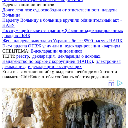
Е-декларации чиновников
Долго лечился: суд освободил от ответственности нардепа
Волынца
Нардепу Волынцу в больнице вручили обвинительный акт -
НАБУ
Госслужащий вывез за границу $2 млн незадекларированных
доходов - БЭБ
Жена нардепа вывезла из Украины более $500 тысяч - НАПК
Экс-нардепа ОПЗЖ уличили в недекларировании квартиры
СПЕЦТЕМА:
Е-декларации чиновников
ТЕГИ:
реестр
,
декларация
,
декларация о доходах
,
Нацагенство по борьбе с коррупцией (НАПК)
,
электронная
декларация
,
е-декларации госслужащих
Если вы заметили ошибку, выделите необходимый текст и
нажмите Ctrl+Enter, чтобы сообщить об этом редакции.