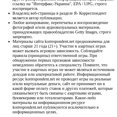
ссылку на "Интерфакс-Украина", EPA / UPG, строго
воспрещается.
Владелец веб-страницы в разделе Я- Корреспондент
является автор публикации.
Любое копирование, перепечатка и воспроизведение
фотографий и/или аудиовизуальных материалов,
принадлежащих правообладателю Getty Images, строго
запрещено.
Материалы сайта korrespondent.net предназначены для
лиц старше 21 года (21+). Участие в азартных играх
может вызвать игровую зависимость. Соблюдайте
правила (принципы) ответственной игры. При
обнаружении первых признаков зависимости
немедленно обратитесь к специалисту. Помните, что
участие в азартных играх не может являться источником
доходов или альтернативой работе. Информационный
ресурс korrespondent.net не проводит игры на реальные
и/или виртуальные деньги, сайт не принимает ни в
какой форме оплату ставок и других платежей, которые
связаны/могут быть связаны с азартными играми,
букмекерами или тотализаторами. Какие-либо
материалы на информационном ресурсе
korrespondent.net публикуются исключительно в
информационных целях.