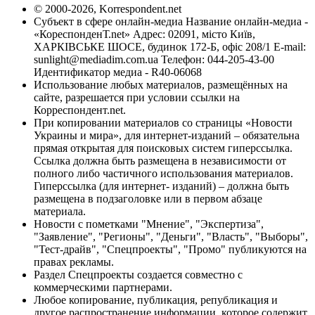
© 2000-2026, Korrespondent.net
Субъект в сфере онлайн-медиа Название онлайн-медиа -
«КореспонденТ.net» Адрес: 02091, місто Київ,
ХАРКІВСЬКЕ ШОСЕ, будинок 172-Б, офіс 208/1 E-mail:
sunlight@mediadim.com.ua
Телефон: 044-205-43-00
Идентификатор медиа - R40-06068
Использование любых материалов, размещённых на
сайте, разрешается при условии ссылки на
Корреспондент.net.
При копировании материалов со страницы «Новости
Украины и мира», для интернет-изданий – обязательна
прямая открытая для поисковых систем гиперссылка.
Ссылка должна быть размещена в независимости от
полного либо частичного использования материалов.
Гиперссылка (для интернет- изданий) – должна быть
размещена в подзаголовке или в первом абзаце
материала.
Новости с пометками "Мнение", "Экспертиза",
"Заявление", "Регионы", "Деньги", "Власть", "Выборы",
"Тест-драйв", "Спецпроекты", "Промо" публикуются на
правах рекламы.
Раздел Спецпроекты создается совместно с
коммерческими партнерами.
Любое копирование, публикация, републикация и
другое распространение информации, которое содержит